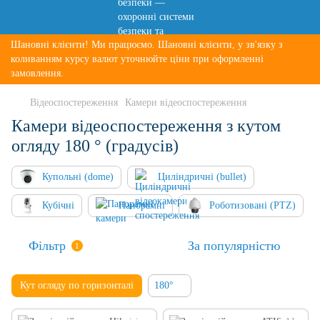
Шановні клієнти! Ми працюємо. Шановні клієнти, у зв'язку з
коливанням курсу валют уточнюйте ціни при оформленні
замовлення.
Відеоспостереження
Камери відеоспостереження
Камери відеоспостереження з кутом
огляду 180 ° (градусів)
Купольні (dome)
Циліндричні (bullet)
Кубічні
Панорамні
Роботизовані (PTZ)
Фільтр
За популярністю
1
Кут огляду по горизонталі
180°