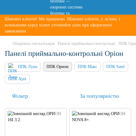
Шановні клієнти! Ми працюємо. Шановні клієнти, у зв'язку з
коливанням курсу валют уточнюйте ціни при оформленні
замовлення.
Охоронна сигналізація
Панелі приймально-контрольні
ППК Ори
Панелі приймально-контрольні Оріон
ППК Лунь
ППК Орион
ППК Макс
ППК Satel
ППК Ajax
Фільтр
За популярністю