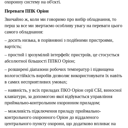
охоронну систему на об'єкті.
Переваги ППК Оріон
Звичайно ж, коли ми говоримо про вибір обладнання, то
перш за все ми звертаємо особливу увагу на переваги цього
самого обладнання:
– досить низька, в порівнянні з подібними пристроями,
вартість;
– простий і зрозумілий інтерфейс пристроїв, це стосується
абсолютної більшості ППКО Оріон;
– розширені діапазони робочих температур і підвищена
вологостійкість виробів дозволяє використовувати їх навіть
в самих несприятливих умовах;
– наявність, у всіх приладах ПКО Оріон серії СБІ, виносної
клавіатури, за допомогою якої відбувається управління
приймально-контрольним охоронним приладом;
– можливість підключення приладу приймально-
контрольного охоронного Оріон до віддаленого
центрального пункту охорони, що додатково впливає на