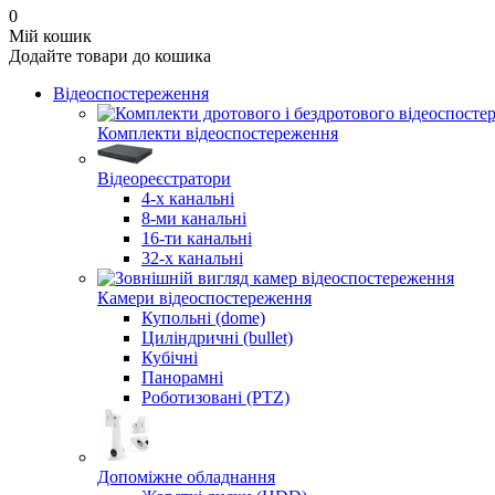
0
Мій кошик
Додайте товари до кошика
Відеоспостереження
Комплекти відеоспостереження
Відеореєстратори
4-х канальні
8-ми канальні
16-ти канальні
32-х канальні
Камери відеоспостереження
Купольні (dome)
Циліндричні (bullet)
Кубічні
Панорамні
Роботизовані (PTZ)
Допоміжне обладнання