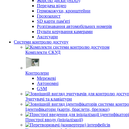
Жорсткі диски (HDD)
Передача відео
Гермокожухи, кронштейни
Грозозахист
SD карти пам'яті
Розпізнавання автомобільних номерів
Пульти керування камерами
Aксесуари
Системи контролю доступу
Комплекти СКУД
Контролери
Мережеві
Автономні
GSM
Зчитувачі та клавіатури
Ідентифікатори (карти, браслети, брелоки)
Пристрої вводу (ініціалізації)