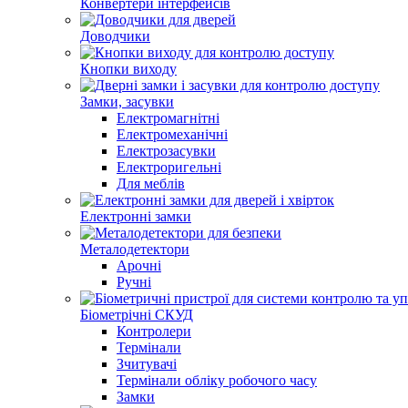
Конвертери інтерфейсів
Доводчики
Кнопки виходу
Замки, засувки
Електромагнітні
Електромеханічні
Електрозасувки
Електроригельні
Для меблів
Електронні замки
Металодетектори
Арочні
Ручні
Біометрічні СКУД
Контролери
Термінали
Зчитувачі
Термінали обліку робочого часу
Замки