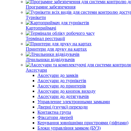
Програмне забезпечення
Турнікети
Картоприймачі
Термінал реєстрації
Принтери для друку на картах
Лічильники відвідувачів
Аксесуари
Аксесуари до замків
Аксесуари до турнікетів
Аксесуари до принтерів
Аксесуари до кнопок виходу
Аксесуари до дотягувачів
Управление электронными замками
Дверні (гнучкі) переходи
Контактна група
Фіксатори дверей
Керування зовнішніми пристроями (ліфтами)
Блоки управління замком (БУЗ)