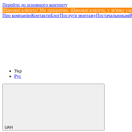
Перейти до основного контенту
Шановні клієнти! Ми працюємо. Шановні клієнти, у зв'язку з 
Про компанію
Контакти
Блог
Послуги монтажу
Постачальникам
В
Укр
Рус
UAH