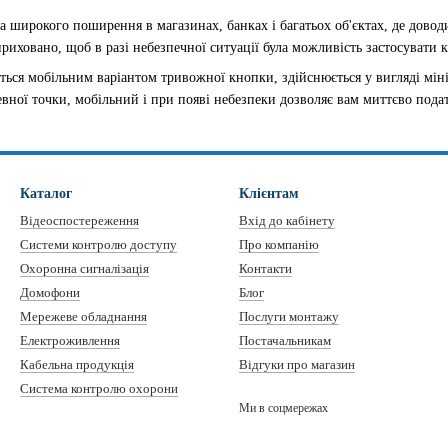
а широкого поширення в магазинах, банках і багатьох об'єктах, де дово
иховано, щоб в разі небезпечної ситуації була можливість застосувати к
ься мобільним варіантом тривожної кнопки, здійснюється у вигляді міні
евної точки, мобільний і при появі небезпеки дозволяє вам миттєво пода
Каталог
Клієнтам
Відеоспостереження
Вхід до кабінету
Системи контролю доступу
Про компанію
Охоронна сигналізація
Контакти
Домофони
Блог
Мережеве обладнання
Послуги монтажу
Електроживлення
Постачальникам
Кабельна продукція
Відгуки про магазин
Система контролю охорони
Ми в соцмережах