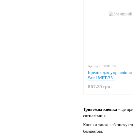
Артикул: 31001006
Брелок для управлінн
Satel MPT-351
867.35грн.
Тривожна кнопка
– це при
сигналізація.
Кнопки також забезпечують
бездротові.