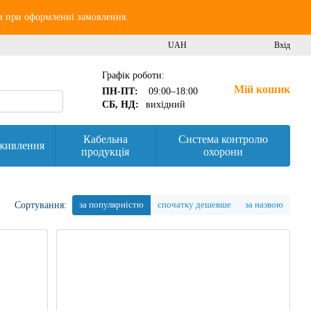
и при оформленні замовлення.
UAH
Вхід
Графік роботи:
Мій кошик
ПН-ПТ:
09:00–18:00
СБ, НД:
вихідний
Кабельна
Система контролю
живлення
продукція
охорони
за популярністю
спочатку дешевше
за назвою
Сортування: