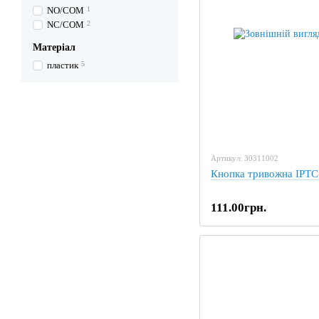
NO/COM
1
NC/COM
2
Матеріал
пластик
5
Артикул: 30311002
Кнопка тривожна ІРТС
111.00грн.