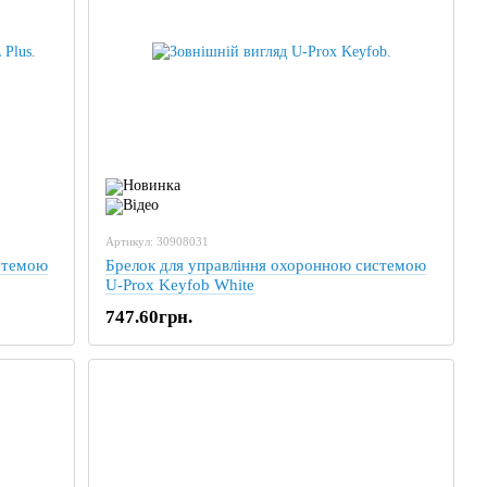
Артикул: 30908031
стемою
Брелок для управління охоронною системою
U-Prox Keyfob White
747.60грн.