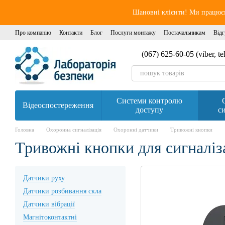
Перейти до основного контенту
Шановні клієнти! Ми працюєм
Про компанію
Контакти
Блог
Послуги монтажу
Постачальникам
Відг
(067) 625-60-05 (viber, t
Системи контролю
Відеоспостереження
доступу
си
Головна
Охоронна сигналізація
Охоронні датчики
Тривожні кнопки
Тривожні кнопки для сигналіз
Датчики руху
Датчики розбивання скла
Датчики вібрації
Магнітоконтактні