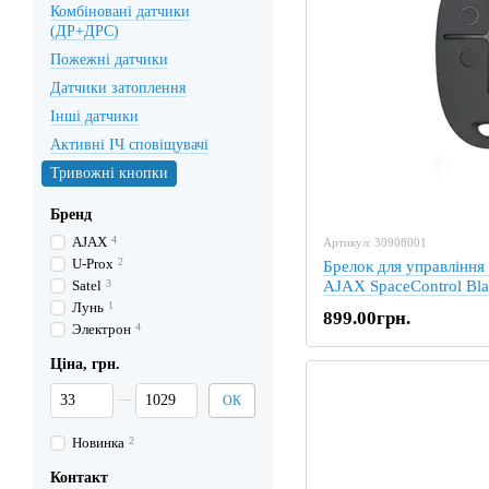
Комбіновані датчики
(ДР+ДРС)
Пожежні датчики
Датчики затоплення
Інші датчики
Активні ІЧ сповіщувачі
Тривожні кнопки
Бренд
AJAX
4
Артикул: 30908001
U-Prox
2
Брелок для управлінн
Satel
3
AJAX SpaceControl Bl
Лунь
1
899.00грн.
Электрон
4
Ціна, грн.
Від Ціна, грн.
До Ціна, грн.
ОК
Новинка
2
Контакт