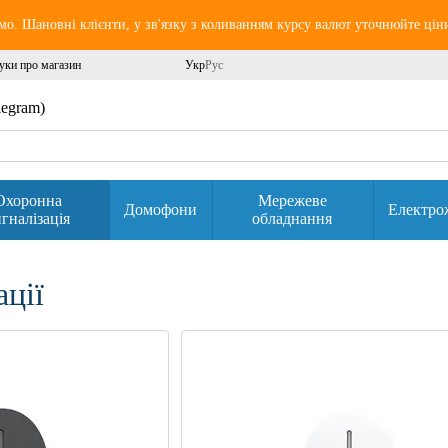
о. Шановні клієнти, у зв'язку з коливанням курсу валют уточнюйте цін
уки про магазин
Укр
Рус
elegram)
Охоронна
Мережеве
Домофони
Електро
гналізація
обладнання
ації