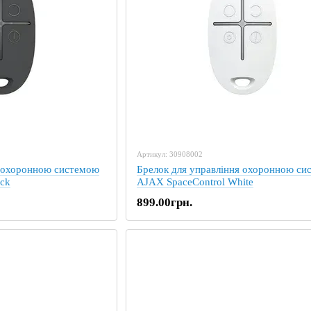
Артикул: 30908002
я охоронною системою
Брелок для управління охоронною си
ack
AJAX SpaceControl White
899.00грн.