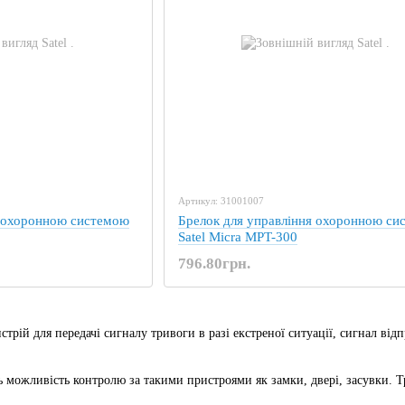
Артикул: 31001007
я охоронною системою
Брелок для управління охоронною си
Satel Micra MPT-300
796.80грн.
стрій для передачі сигналу тривоги в разі екстреної ситуації, сигнал від
 можливість контролю за такими пристроями як замки, двері, засувки. Тр