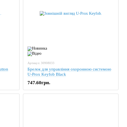
Артикул: 30908033
tton
Брелок для управління охоронною системою
U-Prox Keyfob Black
747.60грн.