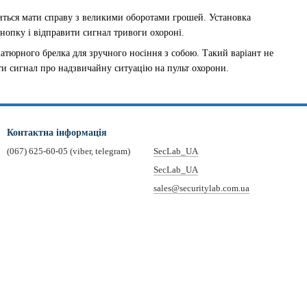
диться мати справу з великими оборотами грошей. Установка
нопку і відправити сигнал тривоги охороні.
атюрного брелка для зручного носіння з собою. Такий варіант не
ти сигнал про надзвичайну ситуацію на пульт охорони.
Контактна інформація
(067) 625-60-05 (viber, telegram)
SecLab_UA
SecLab_UA
sales@securitylab.com.ua