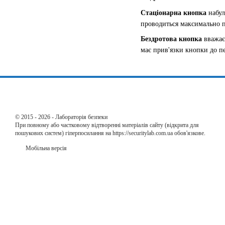
Стаціонарна кнопка
набул
проводиться максимально пр
Бездротова кнопка
вважаєт
має прив'язки кнопки до п
© 2015 - 2026 - Лабораторія безпеки
При повному або частковому відтворенні матеріалів сайту (відкрита для
пошукових систем) гіперпосилання на https://securitylab.com.ua обов'язкове.
Мобільна версія