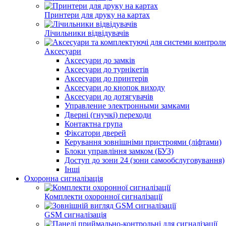
Принтери для друку на картах
Лічильники відвідувачів
Аксесуари
Аксесуари до замків
Аксесуари до турнікетів
Аксесуари до принтерів
Аксесуари до кнопок виходу
Аксесуари до дотягувачів
Управление электронными замками
Дверні (гнучкі) переходи
Контактна група
Фіксатори дверей
Керування зовнішніми пристроями (ліфтами)
Блоки управління замком (БУЗ)
Доступ до зони 24 (зони самообслуговування)
Інші
Охоронна сигналізація
Комплекти охоронної сигналізації
GSM сигналізація