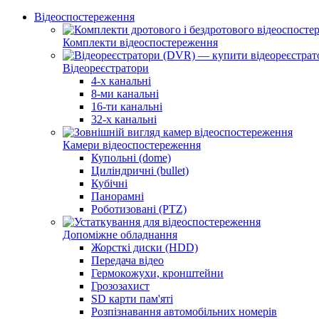
Відеоспостереження
Комплекти відеоспостереження
Відеореєстратори
4-х канальні
8-ми канальні
16-ти канальні
32-х канальні
Камери відеоспостереження
Купольні (dome)
Циліндричні (bullet)
Кубічні
Панорамні
Роботизовані (PTZ)
Допоміжне обладнання
Жорсткі диски (HDD)
Передача відео
Гермокожухи, кронштейни
Грозозахист
SD карти пам'яті
Розпізнавання автомобільних номерів