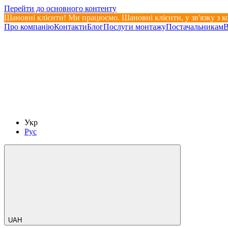
Перейти до основного контенту
Шановні клієнти! Ми працюємо. Шановні клієнти, у зв'язку з 
Про компанію
Контакти
Блог
Послуги монтажу
Постачальникам
В
Укр
Рус
UAH