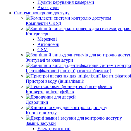
Пульти керування камерами
Aксесуари
Системи контролю доступу
Комплекти СКУД
Контролери
Мережеві
Автономні
GSM
Зчитувачі та клавіатури
Ідентифікатори (карти, браслети, брелоки)
Пристрої вводу (ініціалізації)
Конвертери інтерфейсів
Доводчики
Кнопки виходу
Замки, засувки
Електромагнітні