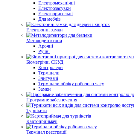
Електромеханічні
Електрозасувки
Електроригельні
Для меблів
Електронні замки
Металодетектори
Арочні
Ручні
Біометрічні СКУД
Контролери
Термінали
Зчитувачі
Термінали обліку робочого часу
Замки
Програмне забезпечення
Турнікети
Картоприймачі
Термінал реєстрації