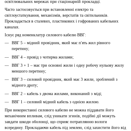
освітлювальних мережах при стаціонарній прокладці.
Часто застосовується при встановленні електро та
світлоустаткування, механізмів, верстатів та світильників.
Прокладається в сталевих, пластикових і гофрованих кабельних
каналах.
Існує ряд номенклатур силового кабелю ВВГ:
ВВГ 5 – мідний провідник, який має п'ять жил рівного
перетину;
ВВГ 4 – провід з чотирма жилами;
ВВГ 3 + 1 – має три основні жили і одну робочу нульову жилу
меншого перетину;
ВВГ 3 – силовий провідник, який має 3 жили, зроблений з
мідного дроту;
ВВГ 2 – кабель з двома жилами, виконаний з міді;
ВВГ 1 – силовий мідний кабель з однією жилою.
При використанні силового кабелю не можна піддавати його
механічним впливам, слід уникати згинів, подібні дії можуть
завдати шкоди оболонці, що сприяє потраплянню вологи
всередину. Прокладаючи кабель під землею, слід захистити його від