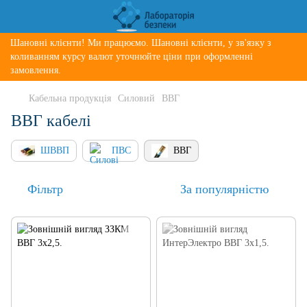
Шановні клієнти! Ми працюємо. Шановні клієнти, у зв'язку з
коливанням курсу валют уточнюйте ціни при оформленні
замовлення.
Кабельна продукція
Силовий
ВВГ
ВВГ кабелі
ШВВП
ПВС
ВВГ
Фільтр
За популярністю