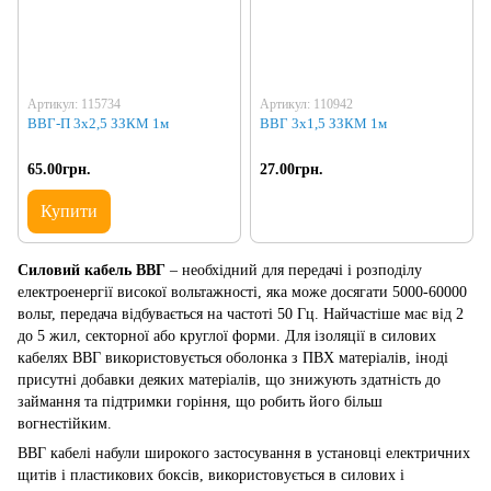
Артикул: 115734
Артикул: 110942
ВВГ-П 3х2,5 ЗЗКМ 1м
ВВГ 3х1,5 ЗЗКМ 1м
65.00грн.
27.00грн.
Купити
Силовий кабель ВВГ
– необхідний для передачі і розподілу
електроенергії високої вольтажності, яка може досягати 5000-60000
вольт, передача відбувається на частоті 50 Гц. Найчастіше має від 2
до 5 жил, секторної або круглої форми. Для ізоляції в силових
кабелях ВВГ використовується оболонка з ПВХ матеріалів, іноді
присутні добавки деяких матеріалів, що знижують здатність до
займання та підтримки горіння, що робить його більш
вогнестійким.
ВВГ кабелі набули широкого застосування в установці електричних
щитів і пластикових боксів, використовується в силових і