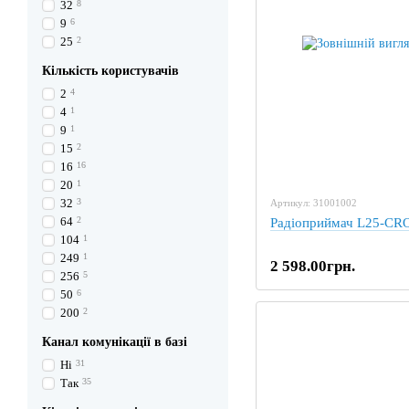
32
8
9
6
25
2
Кількість користувачів
2
4
4
1
9
1
15
2
16
16
20
1
32
3
Артикул: 31001002
64
2
Радіоприймач L25-C
104
1
249
1
2 598.00грн.
256
5
50
6
200
2
Канал комунікації в базі
Ні
31
Так
35