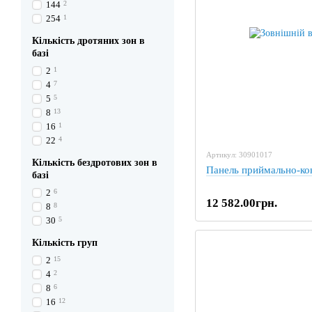
144
2
254
1
Кількість дротяних зон в
базі
2
1
4
7
5
5
8
13
16
1
22
4
Артикул: 30901017
Кількість бездротових зон в
Панель приймально-ко
базі
2
6
12 582.00грн.
8
8
30
5
Кількість груп
2
15
4
2
8
6
16
12