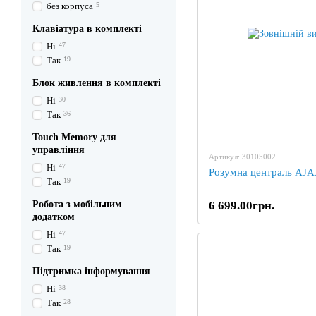
без корпуса
5
Клавіатура в комплекті
Ні
47
Так
19
Блок живлення в комплекті
Ні
30
Так
36
Touch Memory для
управління
Артикул: 30105002
Ні
47
Розумна централь AJ
Так
19
Робота з мобільним
6 699.00грн.
додатком
Ні
47
Так
19
Підтримка інформування
Ні
38
Так
28