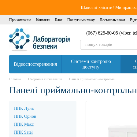
Перейти до основного контенту
Шановні клієнти! Ми працюєм
Про компанію
Контакти
Блог
Послуги монтажу
Постачальникам
Відг
(067) 625-60-05 (viber, t
Системи контролю
Відеоспостереження
доступу
си
Головна
Охоронна сигналізація
Панелі приймально-контрольні
Панелі приймально-контрольні
ППК Лунь
ППК Орион
ППК Макс
ППК Satel