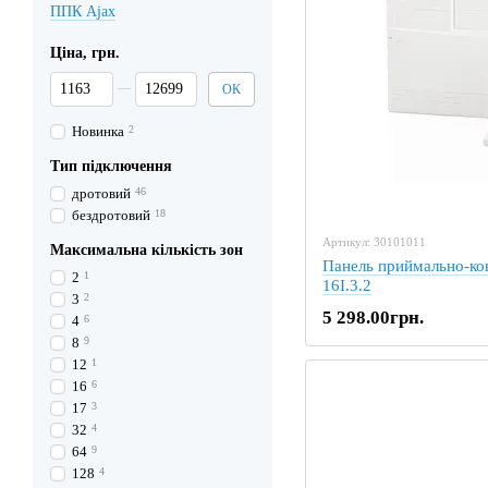
ППК Ajax
Ціна, грн.
Від Ціна, грн.
До Ціна, грн.
ОК
Новинка
2
Тип підключення
дротовий
46
бездротовий
18
Артикул: 30101011
Максимальна кількість зон
Панель приймально-к
2
1
16I.3.2
3
2
5 298.00грн.
4
6
8
9
12
1
16
6
17
3
32
4
64
9
128
4