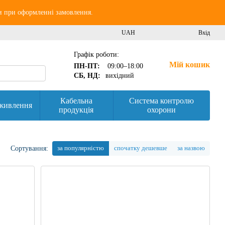
и при оформленні замовлення.
UAH
Вхід
Графік роботи:
Мій кошик
ПН-ПТ:
09:00–18:00
СБ, НД:
вихідний
Кабельна
Система контролю
живлення
продукція
охорони
за популярністю
спочатку дешевше
за назвою
Сортування: