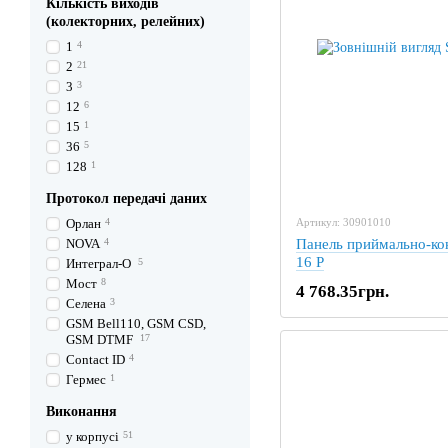
Кількість виходів
(колекторних, релейних)
1
4
2
21
3
3
12
6
15
1
36
5
128
1
Протокол передачі даних
Орлан
4
Артикул: 30901010
NOVA
4
Панель приймально-к
16 P
Интеграл-О
5
Мост
8
4 768.35грн.
Селена
3
GSM Bell110, GSM CSD,
GSM DTMF
17
Contact ID
4
Гермес
1
Виконання
у корпусі
51