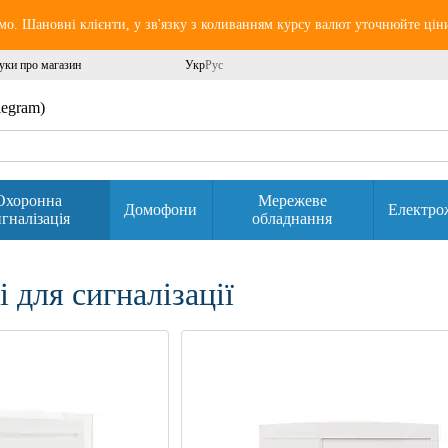
о. Шановні клієнти, у зв'язку з коливанням курсу валют уточнюйте цін
уки про магазин
Укр
Рус
elegram)
Охоронна
Мережеве
Домофони
Електро
гналізація
обладнання
 для сигналізації