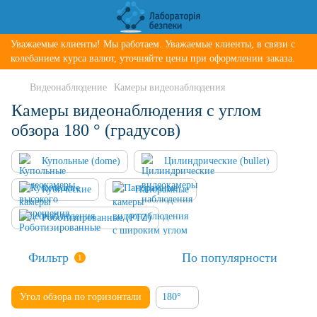
Уважаемые клиенты! Мы работаем. Уважаемые клиенты, в связи с
колебанием курса валют, уточняйте цены при оформлении заказа.
Видеонаблюдение
Камеры видеонаблюдения
Камеры видеонаблюдения с углом
обзора 180 ° (градусов)
Купольные (dome)
Цилиндрические (bullet)
Кубические
Панорамные
Роботизированные (PTZ)
Фильтр
По популярности
1
Угол обзора по горизонтали
180°