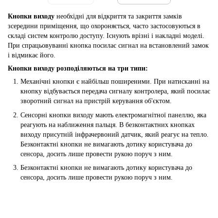
Кнопки виходу
необхідні для відкриття та закриття замків
зсередини приміщення, що охороняється, часто застосовуються в
складі систем контролю доступу. Існують врізні і накладні моделі.
При спрацьовуванні кнопка посилає сигнал на встановлений замок
і відмикає його.
Кнопки виходу розподіляються на три типи:
Механічні кнопки є найбільш поширеними. При натисканні на
кнопку відбувається передача сигналу контролера, який посилає
зворотний сигнал на пристрій керування об'єктом.
Сенсорні кнопки виходу мають електромагнітної панеллю, яка
реагують на наближення пальця. В безконтактних кнопках
виходу присутній інфрачервоний датчик, який реагує на тепло.
Безконтактні кнопки не вимагають дотику користувача до
сенсора, досить лише провести рукою поруч з ним.
Безконтактні кнопки не вимагають дотику користувача до
сенсора, досить лише провести рукою поруч з ним.