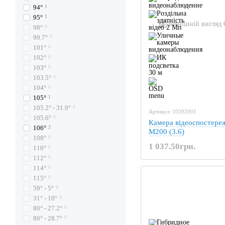
94°
1
95°
1
98°
0
99.7°
0
101°
0
102°
0
103°
0
103.5°
0
104°
0
105°
1
105.2° - 31.9°
0
Артикул: 10202001
105.6°
0
Камера відеоспостере
106°
2
M200 (3.6)
108°
0
1 037.50грн.
110°
0
112°
0
114°
0
115°
0
59° - 5°
0
31° - 10°
0
80° - 27.2°
0
80° - 28.7°
0