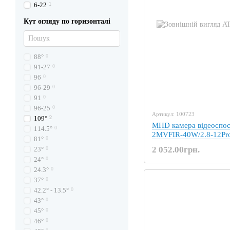
6-22
1
Кут огляду по горизонталі
88°
0
91-27
0
96
0
96-29
0
91
0
96-25
0
Артикул: 100723
109°
2
MHD камера відеоспо
114.5°
0
2MVFIR-40W/2.8-12Pr
81°
0
2 052.00грн.
23°
0
24°
0
24.3°
0
37°
0
42.2° - 13.5°
0
43°
0
45°
0
46°
0