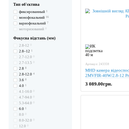
Тип об'єктива
фиксированный
1
монофокальний
16
вариофокальний
7
моторизований
0
Фокусна відстань (мм)
2.8‐12
0
2.8–12
1
2.7-12.0
0
2.7-13.5
0
Артикул: 243359
2.8
8
MHD камера відеоспо
2.8-12.0
4
2MVFIR-40W/2.8-12 P
3.6
8
3 089.00грн.
4.0
1
4.1-16.0
0
4.7-94.0
0
5.3-64.0
0
6.0
1
8.0
0
8.0-32.0
0
12.0
0