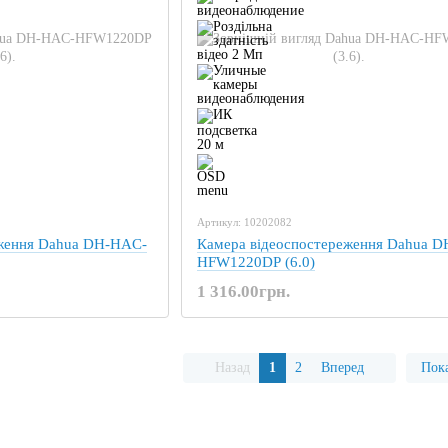
Артикул: 10202082
еження Dahua DH-HAC-
Камера відеоспостереження Dahua 
HFW1220DP (6.0)
1 316.00грн.
Назад
1
2
Вперед
Пока