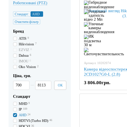
Роботизовані (PTZ)
Стандарт:
AHD
Очистити фільтр
Бренд
ATIS
9
Hikvision
7
EZVIZ
0
Dahua
6
IMOU
0
Артикул: 10202074
Oko Vision
2
Камера відеоспостереж
2CD1027G0-L (2.8)
Ціна, грн.
3 806.00грн.
Від Ціна, грн.
До Ціна, грн.
ОК
Стандарт
MHD
9
IP
109
AHD
24
HDTVI (Turbo HD)
46
HDCVI
36