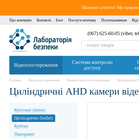
Перейти до основного контенту
Шановні клієнти! Ми працюєм
Про компанію
Контакти
Блог
Послуги монтажу
Постачальникам
Відг
(067) 625-60-05 (viber, t
Системи контролю
Відеоспостереження
доступу
си
Головна
Відеоспостереження
Камери відеоспостереження
Циліндричні (b
Циліндричні AHD камери від
Купольні (dome)
Циліндричні (bullet)
Кубічні
Панорамні