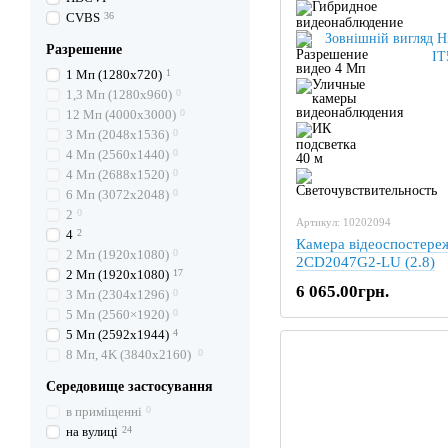
CVBS
36
Разрешение
1 Mп (1280х720)
1
1,3 Mп (1280х960)
0
12 Mп (4000х3000)
0
3 Mп (2048х1536)
0
4 Mп (2560х1440)
0
4 Mп (2688х1520)
0
6 Mп (3072х2048)
0
2
0
Артикул: 10202094
4
2
Камера відеоспостереж
2 Mп (1920х1080)
0
2CD2047G2-LU (2.8)
2 Mп (1920х1080)
17
6 065.00грн.
3 Mп (2304x1296)
0
5 Mп (2560×1920)
0
5 Mп (2592х1944)
4
8 Mп, 4K (3840х2160)
0
Середовище застосування
в приміщенні
0
на вулиці
24