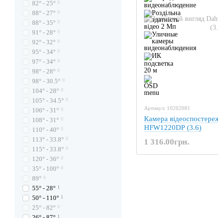
82° - 25°
0
88° - 27°
0
88° - 35°
0
91° - 28°
0
92° - 32°
0
95° - 34°
0
97° - 34°
0
98° - 28°
0
98° - 30.5°
0
104° - 28°
0
105° - 34.5°
0
Артикул: 10202081
106° - 31°
0
Камера відеоспостер
108° - 31°
0
HFW1220DP (3.6)
110° - 40°
0
113° - 33.8°
0
1 316.00грн.
115° - 33.8°
0
120° - 36°
0
35° - 100°
0
89°
0
55° - 28°
1
50° - 110°
1
25° - 82°
0
26° - 87°
1