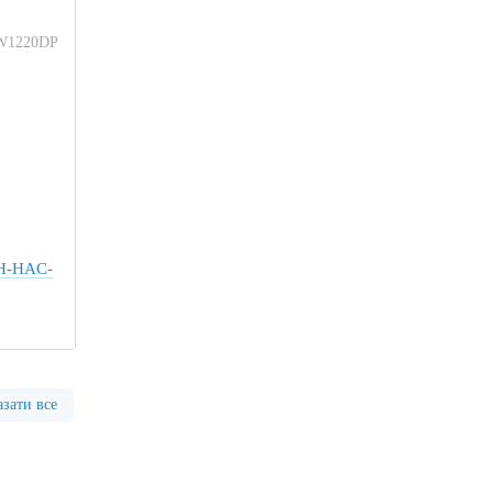
DH-HAC-
зати все