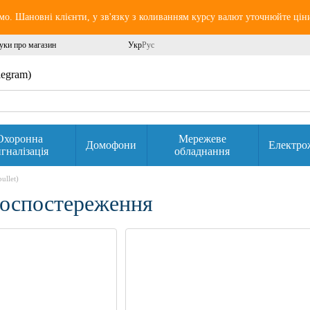
о. Шановні клієнти, у зв'язку з коливанням курсу валют уточнюйте цін
уки про магазин
Укр
Рус
elegram)
Охоронна
Мережеве
Домофони
Електро
гналізація
обладнання
ullet)
еоспостереження