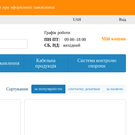
и при оформленні замовлення.
UAH
Вхід
Графік роботи:
Мій кошик
ПН-ПТ:
09:00–18:00
СБ, НД:
вихідний
Кабельна
Система контролю
живлення
продукція
охорони
за популярністю
спочатку дешевше
за назвою
Сортування: