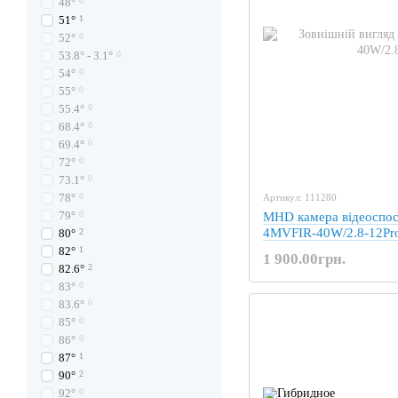
48°
0
51°
1
52°
0
53.8° - 3.1°
0
54°
0
55°
0
55.4°
0
68.4°
0
69.4°
0
72°
0
73.1°
0
78°
0
Артикул: 111280
79°
0
MHD камера відеоспо
4MVFIR-40W/2.8-12Pr
80°
2
82°
1
1 900.00грн.
82.6°
2
83°
0
83.6°
0
85°
0
86°
0
87°
1
90°
2
92°
0