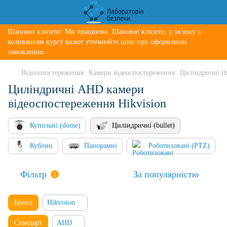
Шановні клієнти! Ми працюємо. Шановні клієнти, у зв'язку з
коливанням курсу валют уточнюйте ціни при оформленні
замовлення.
Відеоспостереження
Камери відеоспостереження
Циліндричні (bu
Циліндричні AHD камери
відеоспостереження Hikvision
Купольні (dome)
Циліндричні (bullet)
Кубічні
Панорамні
Роботизовані (PTZ)
Фільтр
За популярністю
2
Бренд
Hikvision
Стандарт
AHD