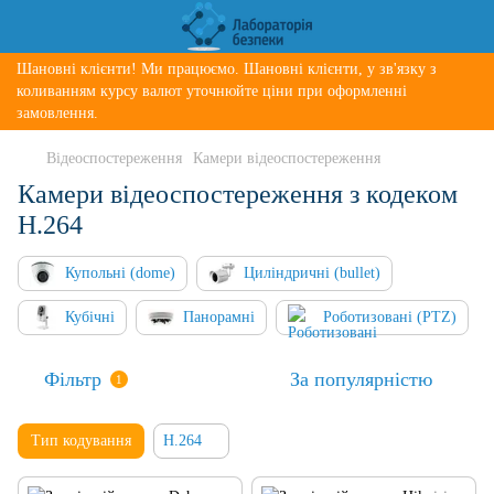
Шановні клієнти! Ми працюємо. Шановні клієнти, у зв'язку з
коливанням курсу валют уточнюйте ціни при оформленні
замовлення.
Відеоспостереження
Камери відеоспостереження
Камери відеоспостереження з кодеком
H.264
Купольні (dome)
Циліндричні (bullet)
Кубічні
Панорамні
Роботизовані (PTZ)
Фільтр
За популярністю
1
Тип кодування
H.264