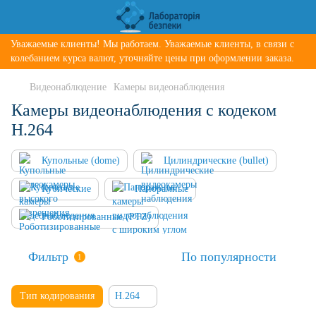
Уважаемые клиенты! Мы работаем. Уважаемые клиенты, в связи с
колебанием курса валют, уточняйте цены при оформлении заказа.
Видеонаблюдение
Камеры видеонаблюдения
Камеры видеонаблюдения с кодеком
H.264
Купольные (dome)
Цилиндрические (bullet)
Кубические
Панорамные
Роботизированные (PTZ)
Фильтр
По популярности
1
Тип кодирования
H.264