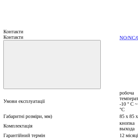
Контакти
Контакти
NO/NC
робоча
температ
Умови експлуатації
-10 ° C 
°C
Габаритні розміри, мм)
85 х 85 х
кнопка
Комплектація
выхода
Гарантійний термін
12 місяц