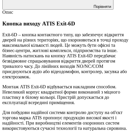
Порівняти
Опис
Кнопка виходу ATIS Exit-6D
Exit-6D – кнопка контактного типу, що забезпечує відкриття
дверей на різних територіях, що охороняються в точці проходу
максимальної кількості людей. Це можуть бути офісні та
бізнес-центри, житлові комплекси, підприємства та інше.
Наявність натискань на кнопку ATIS Exit-6D передбачає
безвідмовне спрацьовування відкриття дверей протягом
тривалого часу. До лінійних виходів NO/NC/COM
приєднуються аудіо або відеодомофон, контролер, засувка або
електрозамок.
Монтаж ATIS Exit-6D відбувається накладним способом.
Невеликий корпус квадратної форми виконаний з міцного
пластику в білому кольорі. Пристрій допускається до
експлуатації всередині приміщення.
Для побудови надійної системи контролю доступу на об'єкт
торгова марка ATIS пропонує продукцію високої якості і
надійності. При виробництві елементів охоронних систем
використовуються сучасні технології та натуральна сировина.