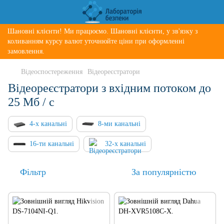
Шановні клієнти! Ми працюємо. Шановні клієнти, у зв'язку з
коливанням курсу валют уточнюйте ціни при оформленні
замовлення.
Відеоспостереження
Відеореєстратори
Відеореєстратори з вхідним потоком до
25 Мб / с
4-х канальні
8-ми канальні
16-ти канальні
32-х канальні
Фільтр
За популярністю