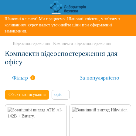
Шановні клієнти! Ми працюємо. Шановні клієнти, у зв'язку з
коливанням курсу валют уточнюйте ціни при оформленні
замовлення.
Відеоспостереження
Комплекти відеоспостереження
Комплекти відеоспостереження для
офісу
Фільтр
За популярністю
1
Об'єкт застосування
офіс