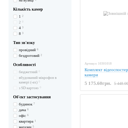
на вулиці
Кількість камер
1
2
2
0
4
3
8
3
Тип зв'язку
провідний
6
бездротовий
2
Артикул: 10301018
Особливості
Комплект відеоспосте
бюджетний
0
камери
вбудований мікрофон в
камері (-ах)
0
5 175.60грн.
5 448.0
з SD картою
0
Об'єкт застосування
будинок
7
дача
6
офіс
6
квартира
1
магазин
5