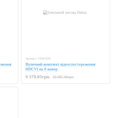
Артикул: 10301026
еження
Вуличний комплект відеоспостереження
HDCVI на 8 камер
9 379.05грн.
10 085.00грн.