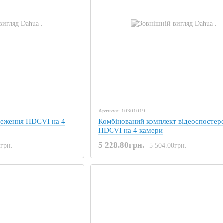
Артикул: 10301019
реження HDCVI на 4
Комбінований комплект відеоспостер
HDCVI на 4 камери
5 228.80грн.
0грн.
5 504.00грн.