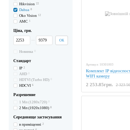
Hikvision
22
Dahua
8
Oko Vision
12
AMC
1
Ціна, грн.
Від Ціна, грн.
До Ціна, грн.
ОК
Новинка
0
Стандарт
Артикул: 10301003
IP
2
Комплект IP відеоспос
AHD
0
WIFI камеру
HDTVI (Turbo HD)
0
2 253.85грн.
2 323.5
HDCVI
6
Разрешение
1 Mп (1280х720)
0
2 Mп (1920х1080)
8
Середовище застосування
в приміщенні
2
6