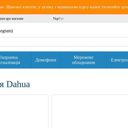
о. Шановні клієнти, у зв'язку з коливанням курсу валют уточнюйте цін
уки про магазин
Укр
Рус
elegram)
Охоронна
Мережеве
Домофони
Електро
гналізація
обладнання
я Dahua