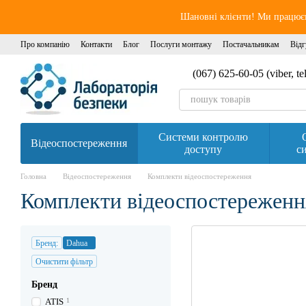
Перейти до основного контенту
Шановні клієнти! Ми працюєм
Про компанію
Контакти
Блог
Послуги монтажу
Постачальникам
Відг
(067) 625-60-05 (viber, t
Системи контролю
Відеоспостереження
доступу
си
Головна
Відеоспостереження
Комплекти відеоспостереження
Комплекти відеоспостереженн
Бренд:
Dahua
Очистити фільтр
Бренд
ATIS
1