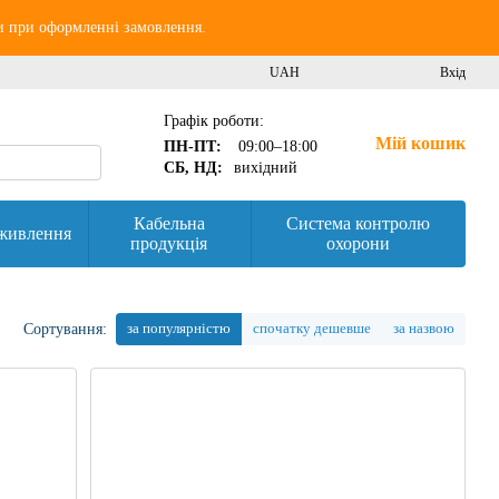
и при оформленні замовлення.
UAH
Вхід
Графік роботи:
Мій кошик
ПН-ПТ:
09:00–18:00
СБ, НД:
вихідний
Кабельна
Система контролю
живлення
продукція
охорони
за популярністю
спочатку дешевше
за назвою
Сортування: