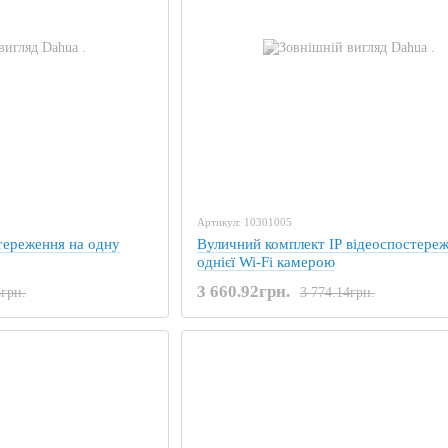
Артикул: 10301005
тереження на одну
Вуличний комплект IP відеоспостереж
однієї Wi-Fi камерою
3 660.92грн.
6грн.
3 774.14грн.