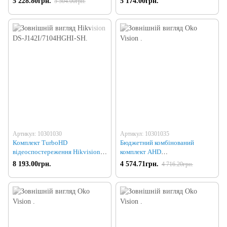
5 228.80грн.
5 174.00грн.
5 504.00грн.
Артикул: 10301030
Артикул: 10301035
Комплект TurboHD
Бюджетний комбінований
відеоспостереження Hikvision
комплект AHD
DS-J142I/7104HGHI-SH
відеоспостереження на 4 камери
8 193.00грн.
4 574.71грн.
4 716.20грн.