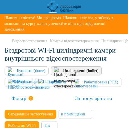
Шановні клієнти! Ми працюємо. Шановні клієнти, у зв'язку з
коливанням курсу валют уточнюйте ціни при оформленні
замовлення.
Відеоспостереження
Камери відеоспостереження
Циліндричні (bu
Бездротові WI-FI циліндричні камери
внутрішнього відеоспостереження
Купольні (dome)
Циліндричні (bullet)
Кубічні
Панорамні
Роботизовані (PTZ)
Фільтр
За популярністю
2
Середовище застосування
в приміщенні
Робота по Wi-Fi
Так