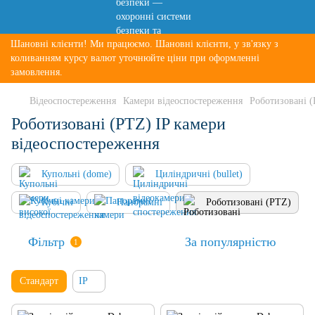
Шановні клієнти! Ми працюємо. Шановні клієнти, у зв'язку з
коливанням курсу валют уточнюйте ціни при оформленні
замовлення.
Відеоспостереження
Камери відеоспостереження
Роботизовані 
Роботизовані (PTZ) IP камери
відеоспостереження
Купольні (dome)
Циліндричні (bullet)
Кубічні
Панорамні
Роботизовані (PTZ)
Фільтр
За популярністю
1
Стандарт
IP