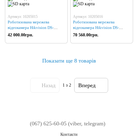
Артикул: 10205015
Артикул: 10205016
Роботизована мережева
Роботизована мережева
відеокамера Hikvision DS-
відеокамера Hikvision DS-
2DF8336IV-AEL (PTZ 36x 3Mp)
2DF8336IV-AELW (PTZ 36x
42 000.00грн.
70 560.00грн.
3Mp)
Показати ще 8 товарів
Назад
Вперед
1
з 2
(067) 625-60-05 (viber, telegram)
Контакти