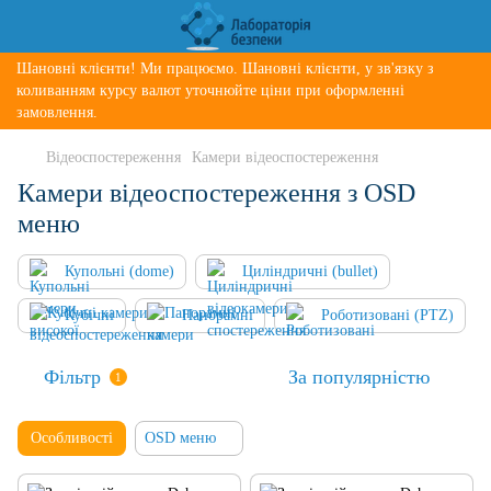
Шановні клієнти! Ми працюємо. Шановні клієнти, у зв'язку з
коливанням курсу валют уточнюйте ціни при оформленні
замовлення.
Відеоспостереження
Камери відеоспостереження
Камери відеоспостереження з OSD
меню
Купольні (dome)
Циліндричні (bullet)
Кубічні
Панорамні
Роботизовані (PTZ)
Фільтр
За популярністю
1
Особливості
OSD меню