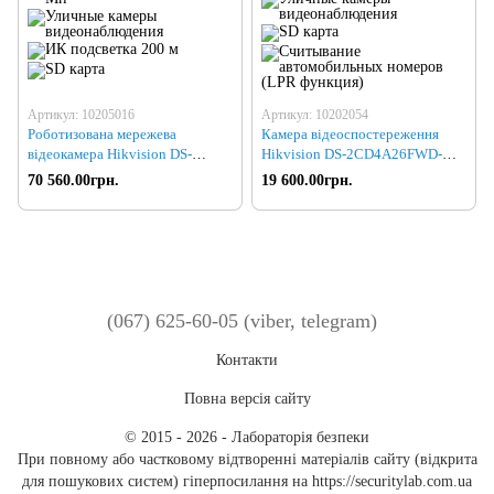
Артикул: 10205016
Артикул: 10202054
Роботизована мережева
Камера відеоспостереження
відеокамера Hikvision DS-
Hikvision DS-2CD4A26FWD-
2DF8336IV-AELW (PTZ 36x
IZS/P (8-32)
70 560.00грн.
19 600.00грн.
3Mp)
(067) 625-60-05 (viber, telegram)
Контакти
Повна версія сайту
© 2015 - 2026 - Лабораторія безпеки
При повному або частковому відтворенні матеріалів сайту (відкрита
для пошукових систем) гіперпосилання на https://securitylab.com.ua