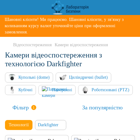
Шановні клієнти! Ми працюємо. Шановні клієнти, у зв'язку з
коливанням курсу валют уточнюйте ціни при оформленні
замовлення.
Відеоспостереження
Камери відеоспостереження
Камери відеоспостереження з
технологією Darkfighter
Купольні (dome)
Циліндричні (bullet)
Кубічні
Панорамні
Роботизовані (PTZ)
Фільтр
За популярністю
1
Технології
Darkfighter