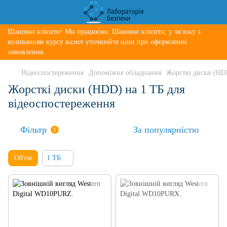
Шановні клієнти! Ми працюємо. Шановні клієнти, у зв'язку з
коливанням курсу валют уточнюйте ціни при оформленні
замовлення.
Відеоспостереження
Допоміжне обладнання
Жорсткі диски (HD
Жорсткі диски (HDD) на 1 ТБ для
відеоспостереження
Фільтр
За популярністю
1
Об'єм
1 ТБ