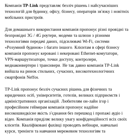
Компанія
TP-Link
представляє безліч рішень і найсучасніших
технологій для будинку, офісу, бізнесу, операторів зв'язку і новітніх
мобільних пристроїв.
Для домашнього використання компанія пропонує різні провідні та
безпровідні 3G / 4G роутери, модеми та шлюзи з різними
технологіями передачі даних, підсилювачі Wi-Fi, системи
«Розумний будинок» і багато іншого.
Клієнтам в сфері бізнесу
компанія пропонує керовані і некеровані Ethernet-комутатори,
VPN-маршрутизатори, точки доступу, контролери,
медиаконвертери і трансивери.
Не так давно компанія TP-Link
вийшла на ринок стильних, сучасних, високотехнологічних
смартфонів Neffos.
TP-Link пропонує безліч сучасних рішень для фізичних та
юридичних осіб, університетів, готелів, великих підприємств і
адміністративних організацій.
Любителям он-лайн ігор і
професійним геймерам компанія пропонує надійне
високошвидкісне якість з'єднання без перешкод і пропажі аудіо і
відео.
Компанія приділяє велику увагу конфіденційності всіх своїх
клієнтів.
Кваліфіковані фахівці проводять вебінари, навчальні
курси, тренінги та навчання мережевим технологіям та