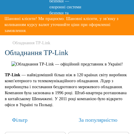
Шановні клієнти! Ми працюємо. Шановні клієнти, у зв'язку з
коливанням курсу валют уточнюйте ціни при оформленні
замовлення.
Обладнання TP-Link
Обладнання TP-Link
TP
-
Link
—
найвідоміший
більш
ніж
в
120
країнах
світу
виробник
комп'ютерного
та
телекомунікаційного
обладнання
.
Лідер
з
виробництва
і постачання
бездротового
мережевого
обладнання
.
Компания була
заснована
в
1996 році.
Штаб
-
квартира
розташована
в
китайському
Шеньчжені
.
У 2011
році компанією
було відкрито
офіси
в
Україні
та
Польщі
.
Фільтр
За популярністю