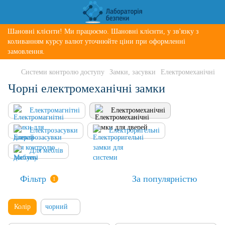
Шановні клієнти! Ми працюємо. Шановні клієнти, у зв'язку з
коливанням курсу валют уточнюйте ціни при оформленні
замовлення.
Системи контролю доступу
Замки, засувки
Електромеханічні
Чорні електромеханічні замки
Електромагнітні
Електромеханічні
Електрозасувки
Електроригельні
Для меблів
Фільтр
За популярністю
1
Колір
чорний