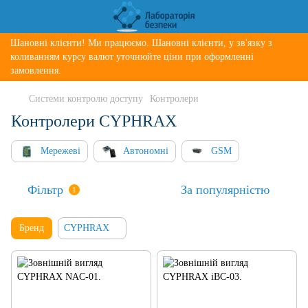
Шановні клієнти! Ми працюємо. Шановні клієнти, у зв'язку з
коливанням курсу валют уточнюйте ціни при оформленні
замовлення.
Системи контролю доступу
Контролери
Контролери CYPHRAX
Мережеві
Автономні
GSM
Фільтр
За популярністю
1
Бренд
CYPHRAX