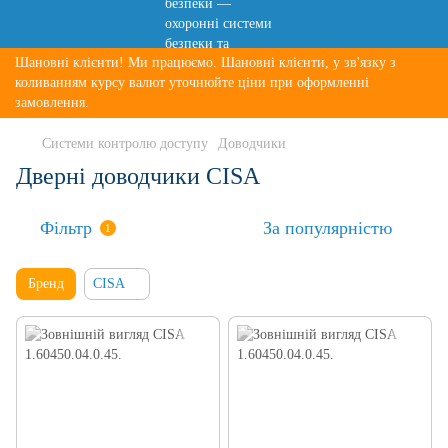
Шановні клієнти! Ми працюємо. Шановні клієнти, у зв'язку з
коливанням курсу валют уточнюйте ціни при оформленні
замовлення.
Системи контролю доступу
Доводчики
Дверні доводчики CISA
Фільтр
За популярністю
1
Бренд
CISA