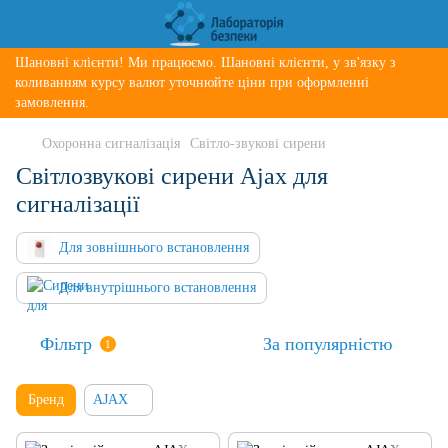
Шановні клієнти! Ми працюємо. Шановні клієнти, у зв'язку з
коливанням курсу валют уточнюйте ціни при оформленні
замовлення.
Охоронна сигналізація
Світло-звукові сирени
Світлозвукові сирени Ajax для
сигналізації
Для зовнішнього встановлення
Для внутрішнього встановлення
Фільтр
За популярністю
1
Бренд
AJAX