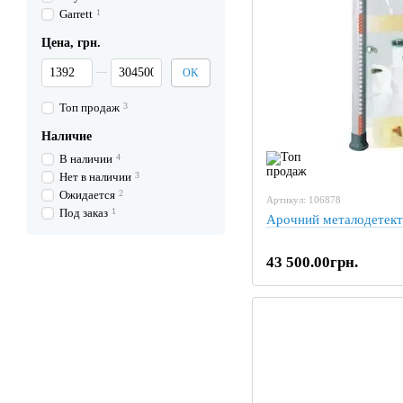
Garrett
1
Цена, грн.
От Цена, грн.
До Цена, грн.
OK
Топ продаж
3
Наличие
В наличии
4
Нет в наличии
3
Ожидается
2
Артикул: 106878
Под заказ
1
Арочний металодетек
43 500.00грн.