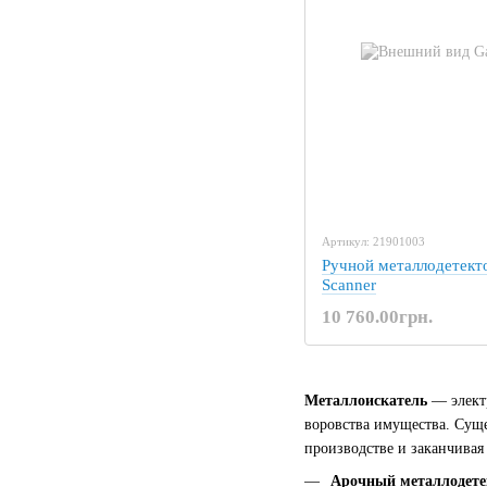
Артикул: 21901003
Ручной металлодетекто
Scanner
10 760.00грн.
Металлоискатель
— электр
воровства имущества. Суще
производстве и заканчивая
Арочный металлодете