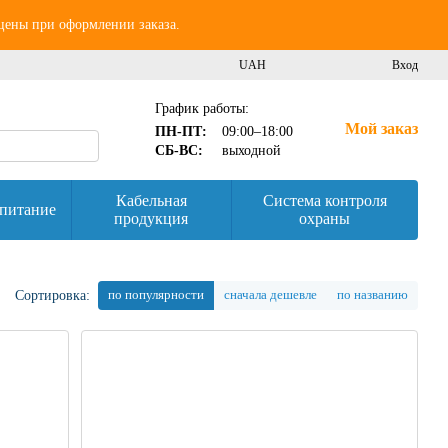
 цены при оформлении заказа.
UAH
Вход
График работы:
Мой заказ
ПН-ПТ:
09:00–18:00
СБ-ВС:
выходной
Кабельная
Система контроля
питание
продукция
охраны
по популярности
сначала дешевле
по названию
Сортировка: