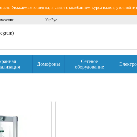
аем. Уважаемые клиенты, в связи с колебанием курса валют, уточняйте
магазине
Укр
Рус
elegram)
хранная
Сетевое
Домофоны
Электро
нализация
оборудование