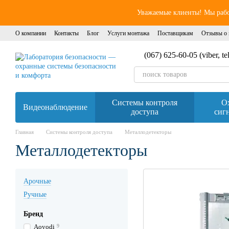
Перейти к основному контенту
Уважаемые клиенты! Мы работ
О компании
Контакты
Блог
Услуги монтажа
Поставщикам
Отзывы о 
(067) 625-60-05 (viber, t
Системы контроля
О
Видеонаблюдение
доступа
сиг
Главная
Системы контроля доступа
Металлодетекторы
Металлодетекторы
Арочные
Ручные
Бренд
Aoyodi
9