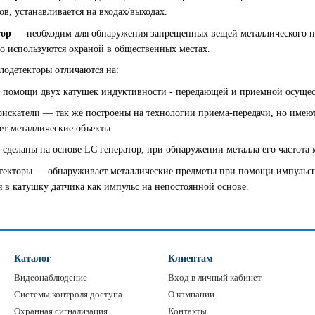
в, устанавливается на входах/выходах.
тор
— необходим для обнаружения запрещенных вещей металлического пр
то используются охраной в общественных местах.
лодетекторы отличаются на:
 помощи двух катушек индуктивности - передающей и приемной осущест
искатели — так же построены на технологии приема-передачи, но имеют
т металлические объекты.
сделаны на основе LC генератор, при обнаружении металла его частота м
текторы — обнаруживает металлические предметы при помощи импульсн
я в катушку датчика как импульс на непостоянной основе.
Каталог
Клиентам
Видеонаблюдение
Вход в личный кабинет
Системы контроля доступа
О компании
Охранная сигнализация
Контакты