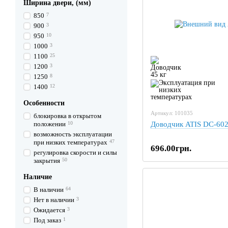
Ширина двери, (мм)
850
7
900
3
950
10
1000
3
1100
25
1200
3
1250
8
1400
12
Особенности
Артикул: 101035
блокировка в открытом
положении
10
Доводчик ATIS DC-60
возможность эксплуатации
при низких температурах
47
696.00грн.
регулировка скорости и силы
закрытия
50
Наличие
В наличии
64
Нет в наличии
3
Ожидается
3
Под заказ
1