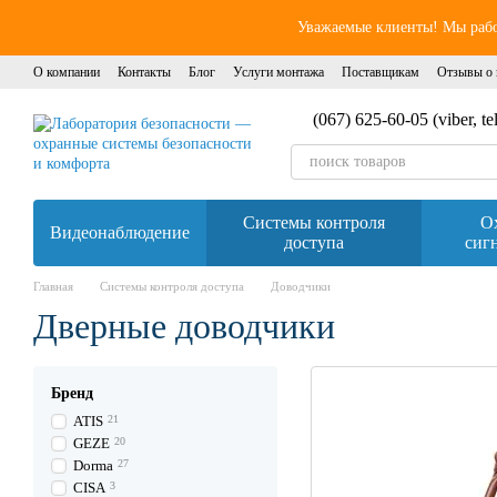
Перейти к основному контенту
Уважаемые клиенты! Мы работ
О компании
Контакты
Блог
Услуги монтажа
Поставщикам
Отзывы о 
(067) 625-60-05 (viber, t
Системы контроля
О
Видеонаблюдение
доступа
сиг
Главная
Системы контроля доступа
Доводчики
Дверные доводчики
Бренд
ATIS
21
GEZE
20
Dorma
27
CISA
3