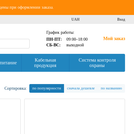
 цены при оформлении заказа.
UAH
Вход
График работы:
Мой заказ
ПН-ПТ:
09:00–18:00
СБ-ВС:
выходной
Кабельная
Система контроля
питание
продукция
охраны
по популярности
сначала дешевле
по названию
Сортировка: