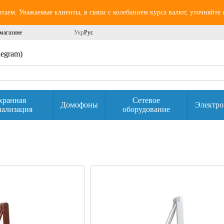
аем. Уважаемые клиенты, в связи с колебанием курса валют, уточняйте
магазине
Укр
Рус
elegram)
хранная
Сетевое
Домофоны
Электро
нализация
оборудование