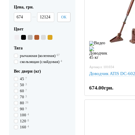
Цена, грн.
От Цена, грн.
До Цена, грн.
OK
Цвет
Тяга
рычажная (коленная)
67
скользящая (слайдовая)
4
Артикул: 101034
Вес двери (кг)
Доводчик ATIS DC-60
45
7
50
3
674.00грн.
60
7
70
3
80
26
90
9
100
4
120
8
160
4