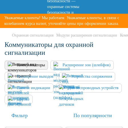
Уважаемые клиенты! Мы работаем. Уважаемые клиенты, в связи с
колебанием курса валют, уточняйте цены при оформлении заказа.
Охранная сигнализация
Модули расширения сигнализации
Ком
Коммуникаторы для охранной
сигнализации
Коммуникаторы
Расширение зон (шлейфов)
Расширение выходов
Устройства сопряжения
Панели индикации
Для беспроводных устройств
Другие
Фильтр
По популярности