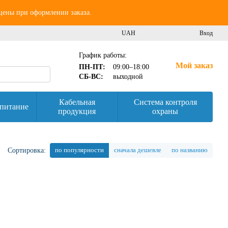
 цены при оформлении заказа.
UAH
Вход
График работы:
Мой заказ
ПН-ПТ:
09:00–18:00
СБ-ВС:
выходной
Кабельная
Система контроля
питание
продукция
охраны
по популярности
сначала дешевле
по названию
Сортировка: