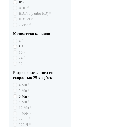
IP
1
AHD
0
HDTVI (Turbo HD)
0
HDCVI
0
CVBS
0
Количество каналов
4
0
8
1
16
0
24
0
32
0
Разрешение записи со
скоростью 25 кад./сек.
4 Мп
0
5 Мп
0
6 Мп
1
8 Мп
0
12 Мп
0
4 M-N
0
720 P
0
960 H
0