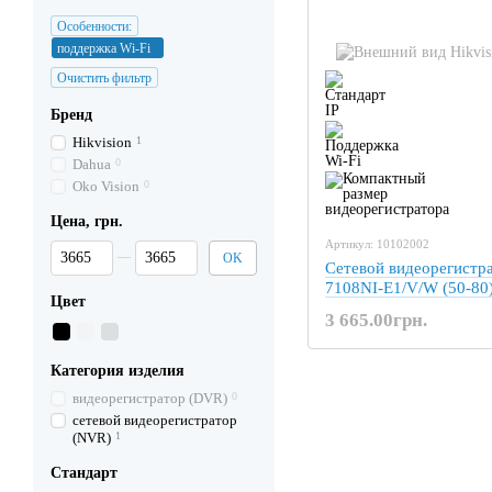
Особенности:
поддержка Wi-Fi
Очистить фильтр
Бренд
Hikvision
1
Dahua
0
Oko Vision
0
Цена, грн.
Артикул: 10102002
От Цена, грн.
До Цена, грн.
OK
Сетевой видеорегистра
7108NI-E1/V/W (50-80
Цвет
3 665.00грн.
Категория изделия
видеорегистратор (DVR)
0
сетевой видеорегистратор
(NVR)
1
Стандарт