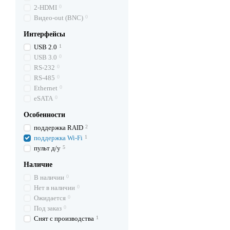
2-HDMI
0
Видео-out (BNC)
0
Интерфейсы
USB 2.0
1
USB 3.0
0
RS-232
0
RS-485
0
Ethernet
0
eSATA
0
Особенности
поддержка RAID
2
поддержка Wi-Fi
1
пульт д/у
5
Наличие
В наличии
0
Нет в наличии
0
Ожидается
0
Под заказ
0
Снят с производства
1