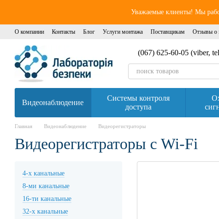
Перейти к основному контенту
Уважаемые клиенты! Мы работ
О компании
Контакты
Блог
Услуги монтажа
Поставщикам
Отзывы о 
(067) 625-60-05 (viber, t
Системы контроля
О
Видеонаблюдение
доступа
сиг
Главная
Видеонаблюдение
Видеорегистраторы
Видеорегистраторы с Wi-Fi
4-х канальные
8-ми канальные
16-ти канальные
32-х канальные