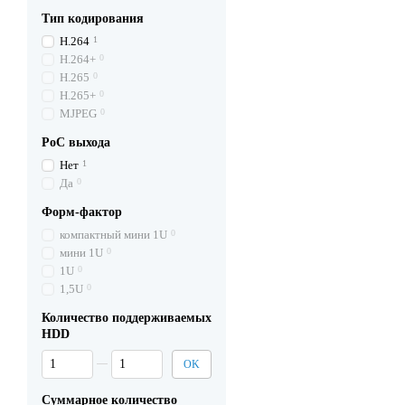
Тип кодирования
H.264
1
H.264+
0
H.265
0
H.265+
0
MJPEG
0
PoC выхода
Нет
1
Да
0
Форм-фактор
компактный мини 1U
0
мини 1U
0
1U
0
1,5U
0
Количество поддерживаемых
HDD
От Количество поддерживаемых HDD
До Количество поддерживаемых HDD
OK
Суммарное количество