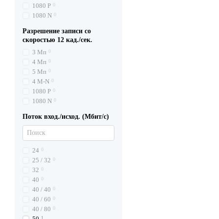
1080 P
0
1080 N
0
Разрешение записи со
скоростью 12 кад./сек.
3 Мп
0
4 Мп
0
5 Мп
0
4 M-N
0
1080 P
0
1080 N
0
Поток вход./исход. (Мбит/с)
24
0
25 / 32
0
32
0
40
0
40 / 40
0
40 / 60
0
40 / 80
0
50
1