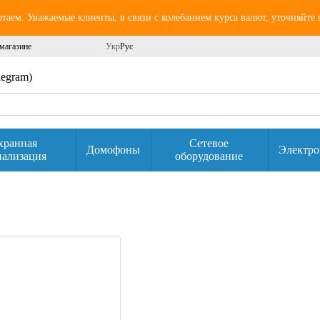
аем. Уважаемые клиенты, в связи с колебанием курса валют, уточняйте
магазине
Укр
Рус
elegram)
хранная
Сетевое
Домофоны
Электро
нализация
оборудование