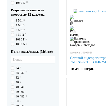
1080 N
10
Разрешение записи со
скоростью 12 кад./сек.
3 Мп
6
4 Мп
6
5 Мп
9
4 M-N
8
1080 P
5
1080 N
3
Поток вход./исход. (Мбит/с)
Артикул: 10103026
Сетевой видеорегистра
7616NI-I2/16P (160-25
24
7
18 490.00грн.
25 / 32
2
32
2
40
2
40 / 40
1
40 / 60
1
40 / 80
4
50
0
60 / 40
1