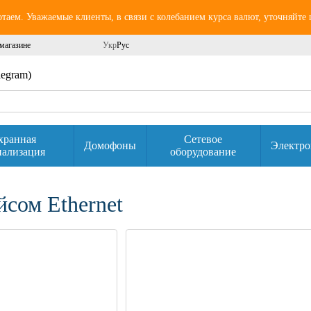
аем. Уважаемые клиенты, в связи с колебанием курса валют, уточняйте
магазине
Укр
Рус
elegram)
хранная
Сетевое
Домофоны
Электро
нализация
оборудование
сом Ethernet