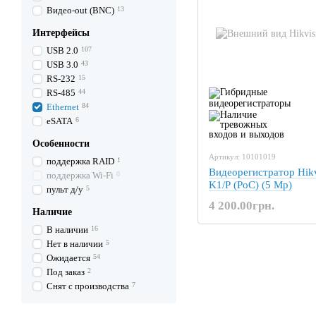
Видео-out (BNC)
13
Интерфейсы
USB 2.0
107
USB 3.0
43
RS-232
15
RS-485
44
Ethernet
84
eSATA
6
Особенности
Артикул: 10101019
поддержка RAID
1
Видеорегистратор Hik
поддержка Wi-Fi
0
K1/P (PoC) (5 Mp)
пульт д/у
5
4 200.00грн.
Наличие
В наличии
16
Нет в наличии
5
Ожидается
54
Под заказ
2
Снят с производства
7