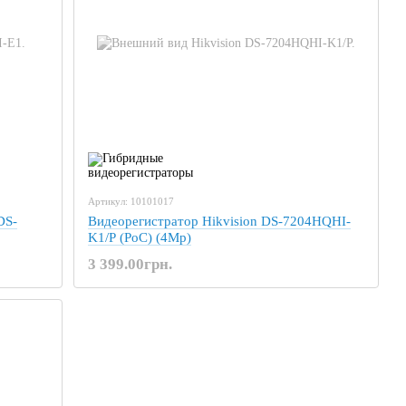
Артикул: 10101017
DS-
Видеорегистратор Hikvision DS-7204HQHI-
K1/P (PoC) (4Mp)
3 399.00грн.