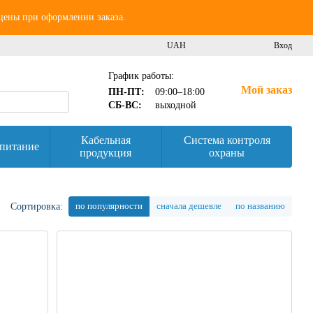
 цены при оформлении заказа.
UAH
Вход
График работы:
Мой заказ
ПН-ПТ:
09:00–18:00
СБ-ВС:
выходной
Кабельная
Система контроля
питание
продукция
охраны
по популярности
сначала дешевле
по названию
Сортировка: