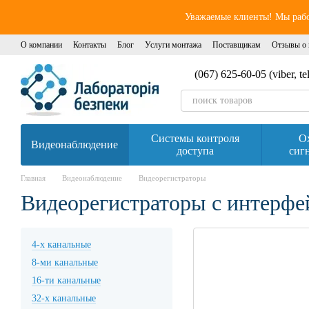
Перейти к основному контенту
Уважаемые клиенты! Мы работ
О компании
Контакты
Блог
Услуги монтажа
Поставщикам
Отзывы о 
(067) 625-60-05 (viber, t
Системы контроля
О
Видеонаблюдение
доступа
сиг
Главная
Видеонаблюдение
Видеорегистраторы
Видеорегистраторы с интерфей
4-х канальные
8-ми канальные
16-ти канальные
32-х канальные