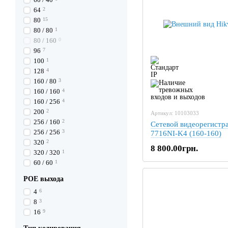
64
2
80
15
80 / 80
1
80 / 160
0
96
7
100
1
128
4
160 / 80
3
160 / 160
4
160 / 256
4
200
2
Артикул: 10103033
256 / 160
2
Сетевой видеорегистра
256 / 256
3
7716NI-K4 (160-160)
320
2
8 800.00грн.
320 / 320
1
60 / 60
1
POE выхода
4
6
8
3
16
9