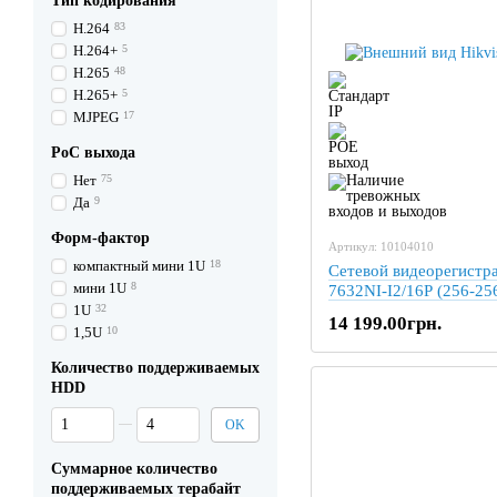
Тип кодирования
H.264
83
H.264+
5
H.265
48
H.265+
5
MJPEG
17
PoC выхода
Нет
75
Да
9
Форм-фактор
Артикул: 10104010
компактный мини 1U
18
Сетевой видеорегистра
мини 1U
8
7632NI-I2/16P (256-25
1U
32
14 199.00грн.
1,5U
10
Количество поддерживаемых
HDD
От Количество поддерживаемых HDD
До Количество поддерживаемых HDD
OK
Суммарное количество
поддерживаемых терабайт