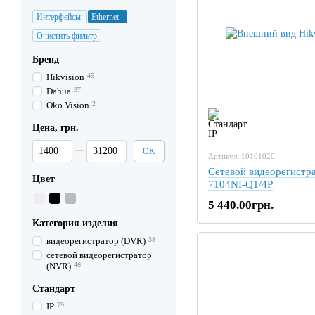
Интерфейсы:
Ethernet
Очистить фильтр
Бренд
Hikvision
45
Dahua
37
Oko Vision
2
Цена, грн.
От Цена, грн.
До Цена, грн.
OK
Артикул: 10101020
Сетевой видеорегистра
Цвет
7104NI-Q1/4P
5 440.00грн.
Категория изделия
видеорегистратор (DVR)
38
сетевой видеорегистратор
(NVR)
46
Стандарт
IP
79