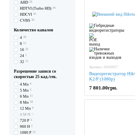
AHD
35
HDTVI (Turbo HD)
34
HDCVI
35
CVBS
36
Количество каналов
4
28
8
12
16
32
24
1
32
11
Артикул: 10102027
Разрешение записи со
Видеорегистратор Hik
скоростью 25 кад./сек.
K2/P (1080p)
4 Мп
4
7 801.00грн.
5 Мп
3
6 Мп
11
8 Мп
18
12 Мп
9
4 M-N
0
720 P
3
960 H
2
1080 P
23