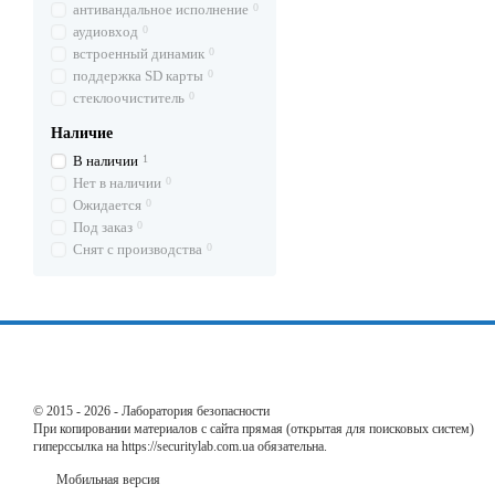
антивандальное исполнение
0
аудиовход
0
встроенный динамик
0
поддержка SD карты
0
стеклоочиститель
0
Наличие
В наличии
1
Нет в наличии
0
Ожидается
0
Под заказ
0
Снят с производства
0
© 2015 - 2026 - Лаборатория безопасности
При копировании материалов с сайта прямая (открытая для поисковых систем)
гиперссылка на https://securitylab.com.ua обязательна.
Мобильная версия