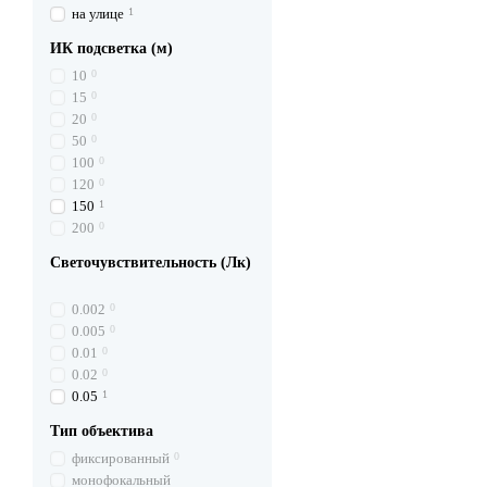
на улице
1
ИК подсветка (м)
10
0
15
0
20
0
50
0
100
0
120
0
150
1
200
0
Светочувствительность (Лк)
0.002
0
0.005
0
0.01
0
0.02
0
0.05
1
Тип объектива
фиксированный
0
монофокальный