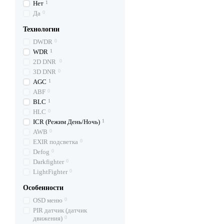
Нет
1
Да
0
Технологии
DWDR
0
WDR
1
2D DNR
0
3D DNR
0
AGC
1
ABF
0
BLC
1
HLC
0
ICR (Режим День/Ночь)
1
AWB
0
EXIR подсветка
0
Defog
0
Darkfighter
0
LightFighter
0
Особенности
OSD меню
0
PIR датчик (датчик
движения)
0