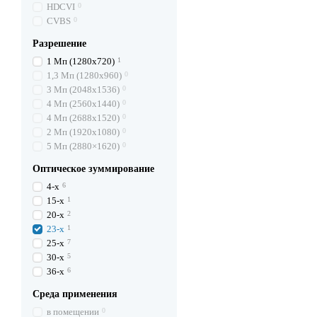
HDCVI
0
CVBS
0
Разрешение
1 Mп (1280х720)
1
1,3 Mп (1280х960)
0
3 Mп (2048х1536)
0
4 Mп (2560х1440)
0
4 Mп (2688х1520)
0
2 Mп (1920х1080)
0
5 Mп (2880×1620)
0
Оптическое зуммирование
4-х
6
15-х
1
20-х
2
23-х
1
25-х
7
30-х
5
36-х
6
Среда применения
в помещении
0