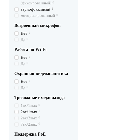
(фиксированный)
0
вариофокальный
1
моторизированный
0
Встроенный микрофон
Нет
1
Да
0
Работа по Wi-Fi
Нет
1
Да
0
Охранная видеоаналитика
Нет
1
Да
0
Тревожные входа/выхода
1вх/1вых
0
2вх/1вых
1
2вх/2вых
0
7вх/2вых
0
Поддержка PоE