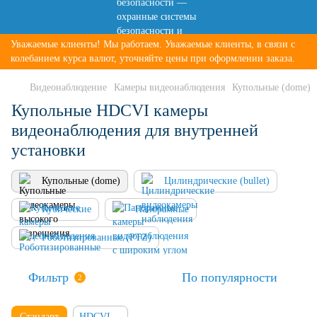
Уважаемые клиенты! Мы работаем. Уважаемые клиенты, в связи с
колебанием курса валют, уточняйте цены при оформлении заказа.
Видеонаблюдение
Камеры видеонаблюдения
Купольные (dome)
Купольные HDCVI камеры
видеонаблюдения для внутренней
установки
Купольные (dome)
Цилиндрические (bullet)
Кубические
Панорамные
Роботизированные (PTZ)
Фильтр
По популярности
2
Стандарт
HDCVI