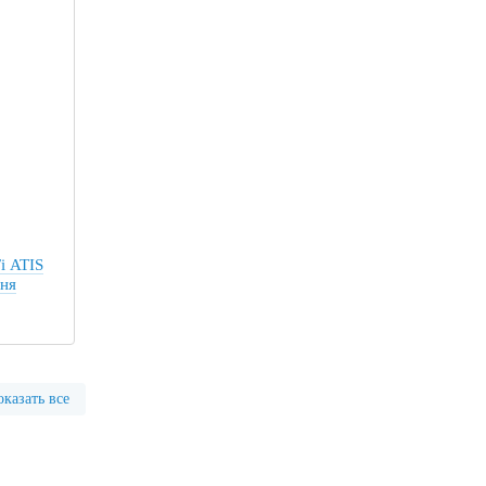
i ATIS
ння
казать все