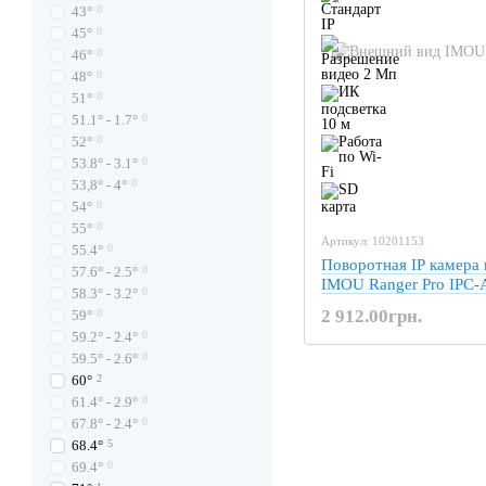
43°
0
45°
0
46°
0
48°
0
51°
0
51.1° - 1.7°
0
52°
0
53.8° - 3.1°
0
53,8° - 4°
0
54°
0
55°
0
Артикул: 10201153
55.4°
0
Поворотная IP камера
57.6° - 2.5°
0
IMOU Ranger Pro IPC
58.3° - 3.2°
0
2 912.00грн.
59°
0
59.2° - 2.4°
0
59.5° - 2.6°
0
60°
2
61.4° - 2.9°
0
67.8° - 2.4°
0
68.4°
5
69.4°
0