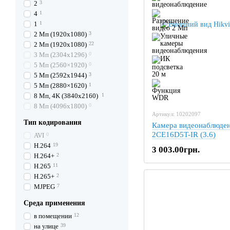
2
3
4
1
1
1
2 Mп (1920х1080)
3
2 Mп (1920х1080)
22
3 Mп (2304x1296)
0
5 Mп (2560×1920)
0
5 Mп (2592х1944)
3
5 Mп (2880×1620)
1
8 Mп, 4K (3840х2160)
1
8 Mп (4096x1800)
0
Артикул: 10202097
Тип кодирования
Камера видеонаблюден
2CE16D5T-IR (3.6)
AVI
0
H.264
19
3 003.00грн.
H.264+
2
H.265
11
H.265+
2
MJPEG
7
Среда применения
в помещении
12
на улице
39