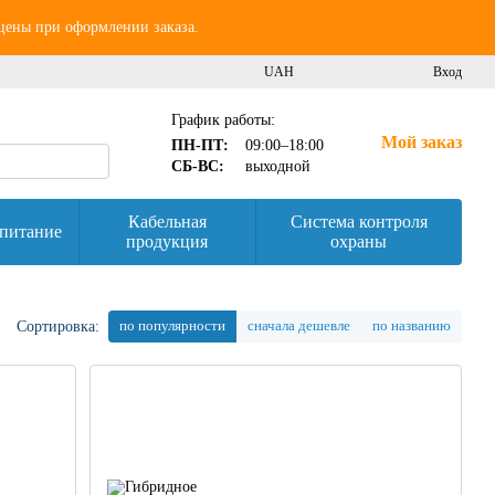
 цены при оформлении заказа.
UAH
Вход
График работы:
Мой заказ
ПН-ПТ:
09:00–18:00
СБ-ВС:
выходной
Кабельная
Система контроля
питание
продукция
охраны
по популярности
сначала дешевле
по названию
Сортировка: