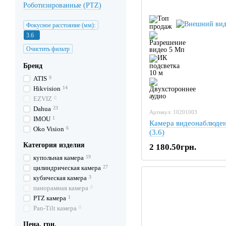
Роботизированные (PTZ)
Фокусное расстояние (мм):
3.6
Очистить фильтр
Бренд
ATIS
9
Hikvision
14
EZVIZ
0
Dahua
23
Артикул: 10201003
IMOU
1
Камера видеонаблюде
Oko Vision
6
(3.6)
Категория изделия
2 180.50грн.
купольная камера
19
цилиндрическая камера
27
кубическая камера
3
панорамная камера
0
PTZ камера
1
Pan-Tilt камера
0
Цена, грн.