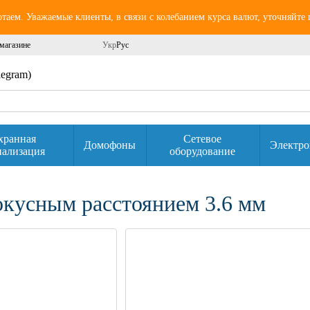
аем. Уважаемые клиенты, в связи с колебанием курса валют, уточняйте
магазине
Укр
Рус
elegram)
хранная
Сетевое
Домофоны
Электро
нализация
оборудование
кусным расстоянием 3.6 мм