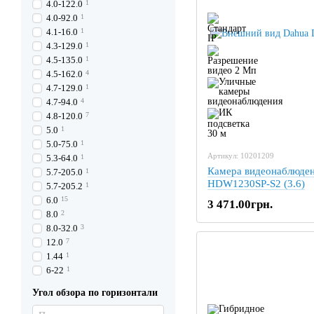
4.0-122.0
1
4.0-92.0
1
4.1-16.0
1
4.3-129.0
1
4.5-135.0
1
4.5-162.0
4
4.7-129.0
1
4.7-94.0
4
4.8-120.0
7
5.0
1
5.0-75.0
1
Артикул: 10201209
5.3-64.0
1
Камера видеонаблюден
5.7-205.0
1
HDW1230SP-S2 (3.6)
5.7-205.2
1
6.0
15
3 471.00грн.
8.0
2
8.0-32.0
3
12.0
7
1.44
1
6-22
1
Угол обзора по горизонтали