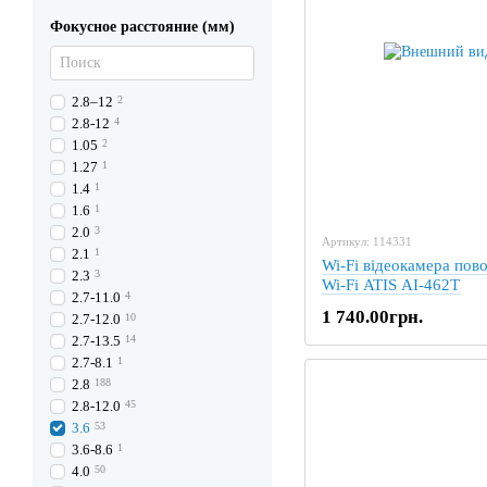
Фокусное расстояние (мм)
2.8–12
2
2.8‐12
4
1.05
2
1.27
1
1.4
1
1.6
1
2.0
3
Артикул: 114331
2.1
1
Wi-Fi відеокамера пово
2.3
3
Wi-Fi ATIS AI-462T
2.7-11.0
4
1 740.00грн.
2.7-12.0
10
2.7-13.5
14
2.7-8.1
1
2.8
188
2.8-12.0
45
3.6
53
3.6-8.6
1
4.0
50