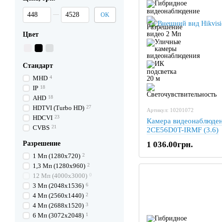
От Цена, грн.
До Цена, грн.
OK
Цвет
Стандарт
MHD
4
IP
18
AHD
18
HDTVI (Turbo HD)
27
Артикул: 10201072
HDCVI
23
Камера видеонаблюден
CVBS
21
2CE56D0T-IRMF (3.6)
Разрешение
1 036.00грн.
1 Mп (1280х720)
2
1,3 Mп (1280х960)
2
12 Mп (4000х3000)
0
3 Mп (2048х1536)
6
4 Mп (2560х1440)
2
4 Mп (2688х1520)
3
6 Mп (3072х2048)
1