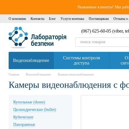
Перейти к основному контенту
Уважаемые клиенты! Мы работ
О компании
Контакты
Блог
Услуги монтажа
Поставщикам
Отзывы о 
(067) 625-60-05 (viber, t
Системы контроля
О
Видеонаблюдение
доступа
сиг
Главная
Видеонаблюдение
Камеры видеонаблюдения
Камеры видеонаблюдения с фо
Купольные (dome)
Цилиндрические (bullet)
Кубические
Панорамные