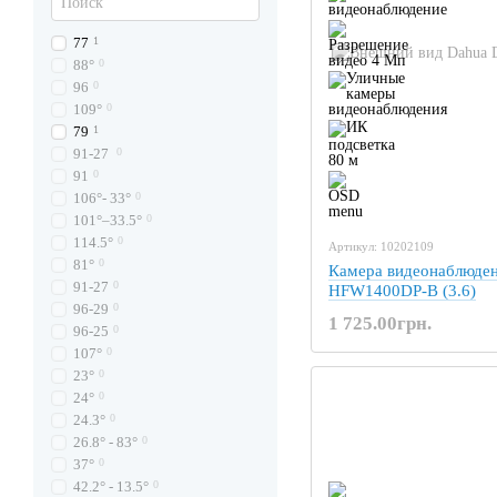
77
1
88°
0
96
0
109°
0
79
1
91-27
0
91
0
106°- 33°
0
101°–33.5°
0
114.5°
0
Артикул: 10202109
81°
0
Камера видеонаблюде
91-27
0
HFW1400DP-B (3.6)
96-29
0
1 725.00грн.
96-25
0
107°
0
23°
0
24°
0
24.3°
0
26.8° - 83°
0
37°
0
42.2° - 13.5°
0