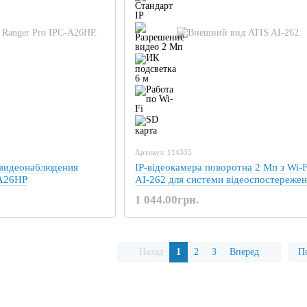
Артикул: 114335
 видеонаблюдения
IP-відеокамера поворотна 2 Мп з Wi-F
-A26HP
AI-262 для системи відеоспостереже
1 044.00грн.
Назад
1
2
3
Вперед
По