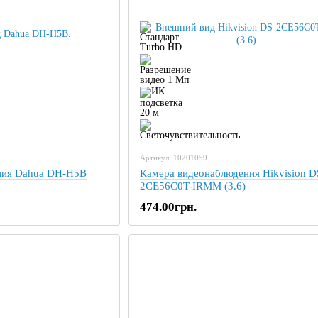
Артикул: 10201059
ния Dahua DH-H5B
Камера видеонаблюдения Hikvision D
2CE56C0T-IRMM (3.6)
474.00грн.