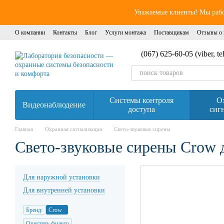
Перейти к основному контенту
Уважаемые клиенты! Мы работ
О компании
Контакты
Блог
Услуги монтажа
Поставщикам
Отзывы о 
(067) 625-60-05 (viber, t
Системы контроля
О
Видеонаблюдение
доступа
сиг
Главная
Охранная сигнализация
Свето-звуковые сирены
Свето-звуковые сирены Crow 
Для наружной установки
Для внутренней установки
Бренд:
Crow
Очистить фильтр