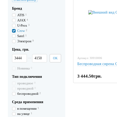
Бренд
ATIS
1
AJAX
4
U-Prox
3
Crow
2
Satel
1
Электрон
9
Цена, грн.
От Цена, грн.
До Цена, грн.
OK
Артикул: 30910006
Беспроводная сирена
Новинка
0
3 444.50грн.
Тип подключения
проводное
0
проводной
0
беспроводной
2
Среда применения
в помещении
1
на улице
1