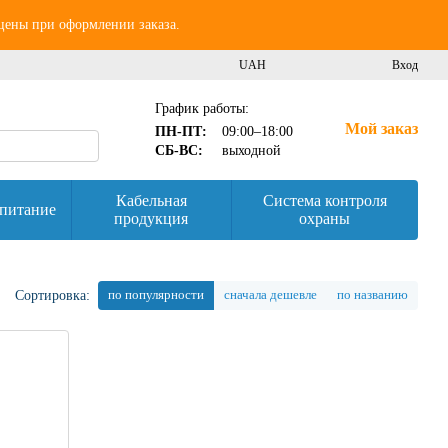
 цены при оформлении заказа.
UAH
Вход
График работы:
Мой заказ
ПН-ПТ:
09:00–18:00
СБ-ВС:
выходной
Кабельная
Система контроля
питание
продукция
охраны
по популярности
сначала дешевле
по названию
Сортировка: