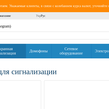
аем. Уважаемые клиенты, в связи с колебанием курса валют, уточняйте
магазине
Укр
Рус
elegram)
хранная
Сетевое
Домофоны
Электро
нализация
оборудование
для сигнализации