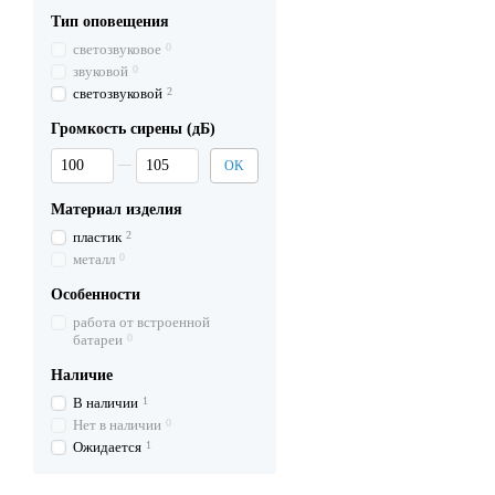
Тип оповещения
светозвуковое
0
звуковой
0
светозвуковой
2
Громкость сирены (дБ)
От Громкость сирены (дБ)
До Громкость сирены (дБ)
OK
Материал изделия
пластик
2
металл
0
Особенности
работа от встроенной
батареи
0
Наличие
В наличии
1
Нет в наличии
0
Ожидается
1