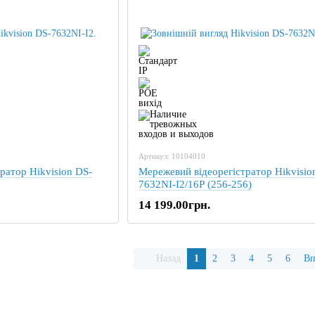
Артикул: 10104010
ратор Hikvision DS-
Мережевий відеорегістратор Hikvisio
7632NI-I2/16P (256-256)
14 199.00грн.
Назад
1
2
3
4
5
6
Вп