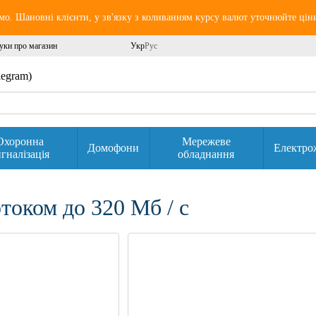
о. Шановні клієнти, у зв'язку з коливанням курсу валют уточнюйте цін
уки про магазин
Укр
Рус
elegram)
Охоронна
Мережеве
Домофони
Електро
гналізація
обладнання
током до 320 Мб / с