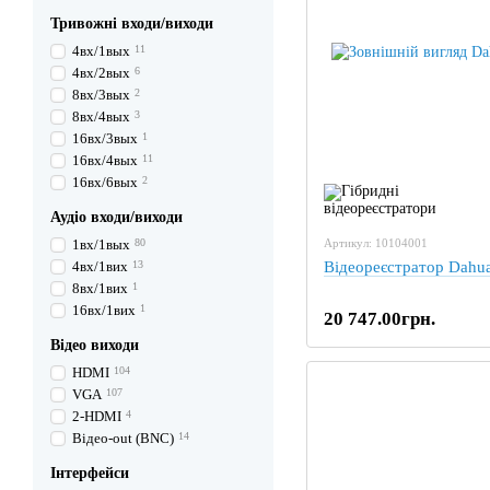
Тривожні входи/виходи
4вх/1вых
11
4вх/2вых
6
8вх/3вых
2
8вх/4вых
3
16вх/3вых
1
16вх/4вых
11
16вх/6вых
2
Аудіо входи/виходи
1вх/1вых
80
Артикул: 10104001
4вх/1вих
13
Відеореєстратор Dah
8вх/1вих
1
16вх/1вих
1
20 747.00грн.
Відео виходи
HDMI
104
VGA
107
2-HDMI
4
Відео-out (BNC)
14
Інтерфейси