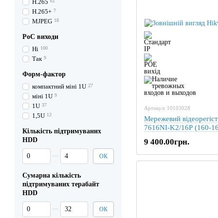
H.265
61
H.265+
7
MJPEG
18
PoC виходи
Ні
100
Так
9
Форм-фактор
компактний міні 1U
27
міні 1U
9
1U
37
Артикул: 10103028
1,5U
12
Мережевий відеорегіст
7616NI-K2/16P (160-1
Кількість підтримуваних
HDD
9 400.00грн.
Від Кількість підтримуваних HDD
До Кількість підтримуваних HDD
ОК
Сумарна кількість
підтримуваних терабайт
HDD
Від Сумарна кількість підтримуваних терабайт HDD
До Сумарна кількість підтримуваних терабайт HDD
ОК