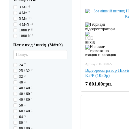
3 Мп
6
4 Мп
7
5 Мп
13
4 M-N
11
1080 P
6
1080 N
5
Потік вхід./ вихід. (Мбіт/с)
Артикул: 10102027
24
7
Відеореєстратор Hikv
25 / 32
2
K2/P (1080p)
32
2
40
2
7 801.00грн.
40 / 40
1
40 / 60
1
40 / 80
4
50
1
60 / 40
1
64
3
80
18
80 / 80
1