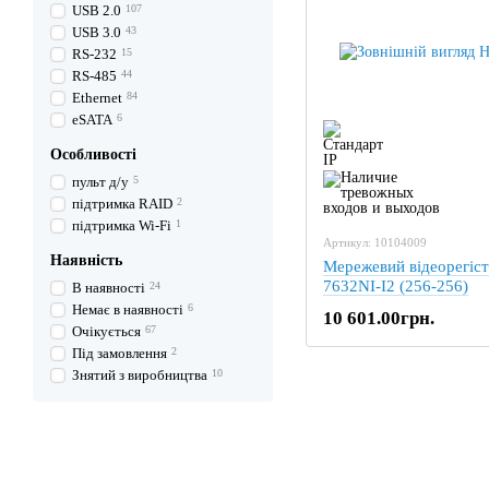
USB 2.0
107
USB 3.0
43
RS-232
15
RS-485
44
Ethernet
84
eSATA
6
Особливості
пульт д/у
5
підтримка RAID
2
підтримка Wi-Fi
1
Артикул: 10104009
Наявність
Мережевий відеорегіст
7632NI-I2 (256-256)
В наявності
24
Немає в наявності
6
10 601.00грн.
Очікується
67
Під замовлення
2
Знятий з виробництва
10