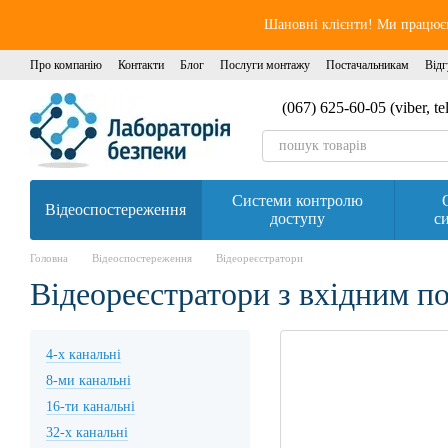
Перейти до основного контенту
Шановні клієнти! Ми працюєм
Про компанію
Контакти
Блог
Послуги монтажу
Постачальникам
Відг
(067) 625-60-05 (viber, t
Системи контролю
Відеоспостереження
доступу
си
Головна
Відеоспостереження
Відеореєстратори
Відеореєстратори з вхідним по
4-х канальні
8-ми канальні
16-ти канальні
32-х канальні