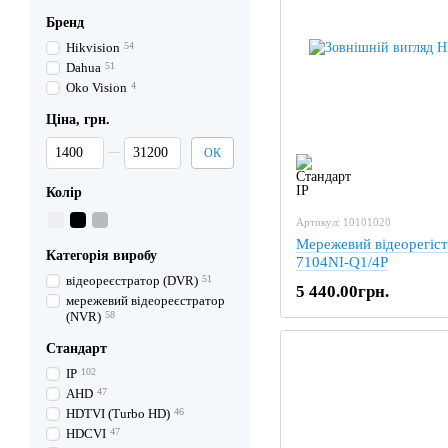
Бренд
Hikvision
54
Dahua
51
Oko Vision
4
Ціна, грн.
Від Ціна, грн.
До Ціна, грн.
ОК
Колір
Артикул: 10101020
Мережевий відеорегіст
Категорія виробу
7104NI-Q1/4P
відеореєстратор (DVR)
51
5 440.00грн.
мережевий відеореєстратор
(NVR)
58
Стандарт
IP
102
AHD
47
HDTVI (Turbo HD)
46
HDCVI
47