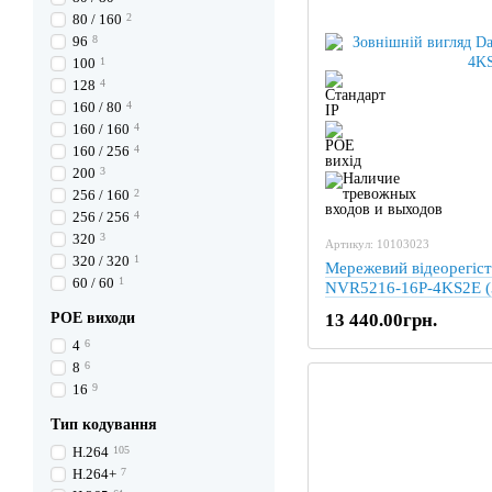
80 / 160
2
96
8
100
1
128
4
160 / 80
4
160 / 160
4
160 / 256
4
200
3
256 / 160
2
256 / 256
4
320
3
Артикул: 10103023
320 / 320
1
Мережевий відеорегіс
60 / 60
1
NVR5216-16P-4KS2E (
POE виходи
13 440.00грн.
4
6
8
6
16
9
Тип кодування
H.264
105
H.264+
7