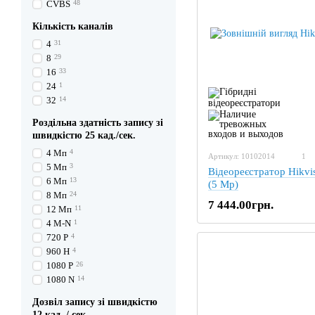
CVBS
48
Кількість каналів
4
31
8
29
16
33
24
1
32
14
Роздільна здатність запису зі
швидкістю 25 кад./сек.
4 Мп
4
Артикул: 10102014
1
5 Мп
3
Відеореєстратор Hikv
6 Мп
13
(5 Mp)
8 Мп
24
7 444.00грн.
12 Мп
11
4 M-N
1
720 P
4
960 H
4
1080 P
26
1080 N
14
Дозвіл запису зі швидкістю
12 кад. / сек.