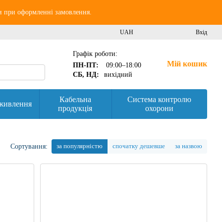
и при оформленні замовлення.
UAH
Вхід
Графік роботи:
Мій кошик
ПН-ПТ:
09:00–18:00
СБ, НД:
вихідний
Кабельна
Система контролю
живлення
продукція
охорони
за популярністю
спочатку дешевше
за назвою
Сортування: