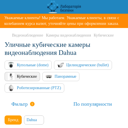
Уважаемые клиенты! Мы работаем. Уважаемые клиенты, в связи с
колебанием курса валют, уточняйте цены при оформлении заказа.
Видеонаблюдение
Камеры видеонаблюдения
Кубические
Уличные кубические камеры
видеонаблюдения Dahua
Купольные (dome)
Цилиндрические (bullet)
Кубические
Панорамные
Роботизированные (PTZ)
Фильтр
По популярности
1
Бренд
Dahua